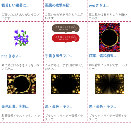
寝苦しい猛暑に...
悪魔の攻撃を防...
png ききょ...
ご覧いただきありがとうござ
ご覧いただきありがとうござ
夏に見かけるききょうを描い
います...
います...
てみま...
png ききょ...
手書き風ラフご...
紅葉、紫和柄玉...
夏に見かけるききょうを、描
こんにちは。まずは閲覧いた
和風背景イラストです。 ベク
いてみ...
だきあ...
ター...
金色紅葉、和柄...
黒・金色・キラ...
黒・金色・キラ...
和風背景イラストです。 ベク
ブラックフライデー背景イラ
ブラックフライデー背景イラ
ター...
ストで...
ストで...