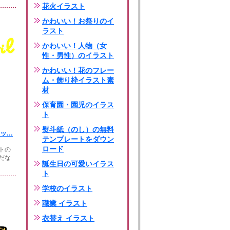
花火イラスト
かわいい！お祭りのイ
ラスト
かわいい！人物（女
性・男性）のイラスト
かわいい！花のフレー
ム・飾り枠イラスト素
材
保育園・園児のイラス
ト
熨斗紙（のし）の無料
...
テンプレートをダウン
ロード
トの
だな
誕生日の可愛いイラス
ト
学校のイラスト
職業 イラスト
衣替え イラスト