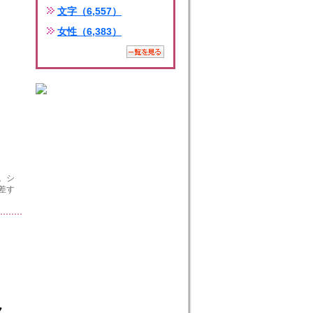
文字（6,557）
女性（6,383）
。シ
差す