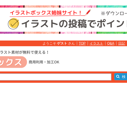
ようこそ
ゲスト
さん
TOP
イラスト
Q&A
日記