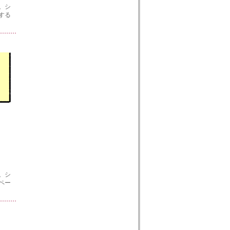
。シ
する
。シ
ペー