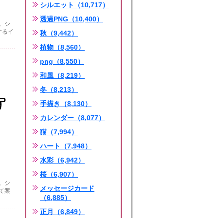
シルエット（10,717）
透過PNG（10,400）
。シ
するイ
秋（9,442）
植物（8,560）
png（8,550）
和風（8,219）
冬（8,213）
手描き（8,130）
カレンダー（8,077）
猫（7,994）
ハート（7,948）
水彩（6,942）
桜（6,907）
。シ
メッセージカード
て案
（6,885）
正月（6,849）