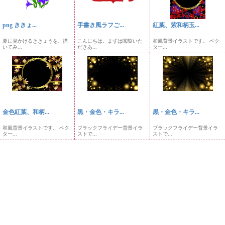
png ききょ...
手書き風ラフご...
紅葉、紫和柄玉...
夏に見かけるききょうを、描
こんにちは。まずは閲覧いた
和風背景イラストです。 ベク
いてみ...
だきあ...
ター...
金色紅葉、和柄...
黒・金色・キラ...
黒・金色・キラ...
和風背景イラストです。 ベク
ブラックフライデー背景イラ
ブラックフライデー背景イラ
ター...
ストで...
ストで...