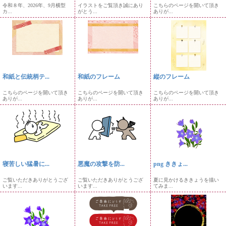
令和８年、2026年、9月横型
イラストをご覧頂き誠にあり
こちらのページを開いて頂き
カ...
がとう...
ありが...
和紙と伝統柄テ...
和紙のフレーム
縦のフレーム
こちらのページを開いて頂き
こちらのページを開いて頂き
こちらのページを開いて頂き
ありが...
ありが...
ありが...
寝苦しい猛暑に...
悪魔の攻撃を防...
png ききょ...
ご覧いただきありがとうござ
ご覧いただきありがとうござ
夏に見かけるききょうを描い
います...
います...
てみま...