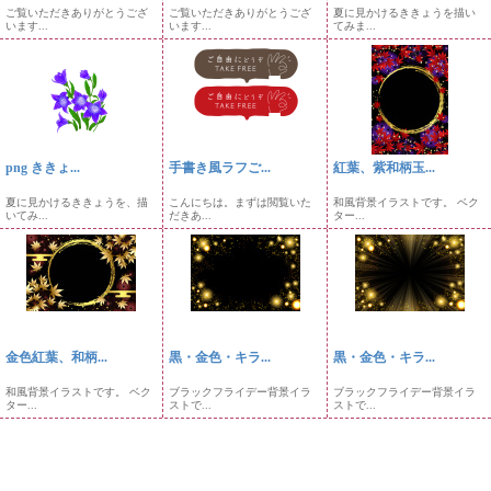
ご覧いただきありがとうござ
ご覧いただきありがとうござ
夏に見かけるききょうを描い
います...
います...
てみま...
png ききょ...
手書き風ラフご...
紅葉、紫和柄玉...
夏に見かけるききょうを、描
こんにちは。まずは閲覧いた
和風背景イラストです。 ベク
いてみ...
だきあ...
ター...
金色紅葉、和柄...
黒・金色・キラ...
黒・金色・キラ...
和風背景イラストです。 ベク
ブラックフライデー背景イラ
ブラックフライデー背景イラ
ター...
ストで...
ストで...