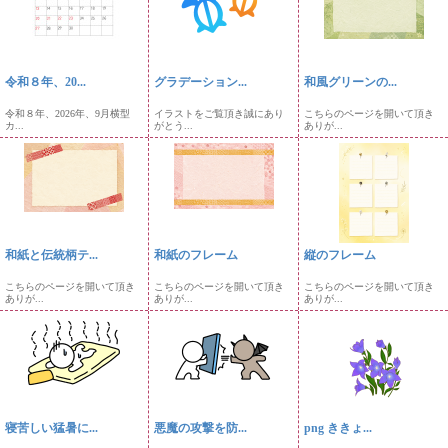
令和８年、20...
グラデーション...
和風グリーンの...
令和８年、2026年、9月横型
イラストをご覧頂き誠にあり
こちらのページを開いて頂き
カ...
がとう...
ありが...
和紙と伝統柄テ...
和紙のフレーム
縦のフレーム
こちらのページを開いて頂き
こちらのページを開いて頂き
こちらのページを開いて頂き
ありが...
ありが...
ありが...
寝苦しい猛暑に...
悪魔の攻撃を防...
png ききょ...