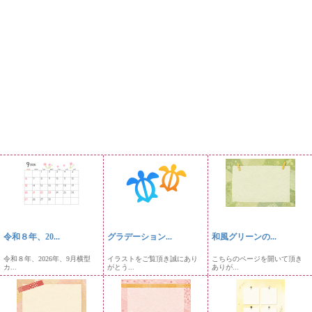
令和８年、20...
グラデーション...
和風グリーンの...
令和８年、2026年、9月横型
イラストをご覧頂き誠にあり
こちらのページを開いて頂き
カ...
がとう...
ありが...