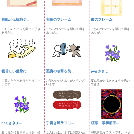
和紙と伝統柄テ...
和紙のフレーム
縦のフレーム
こちらのページを開いて頂き
こちらのページを開いて頂き
こちらのページを開いて頂き
ありが...
ありが...
ありが...
寝苦しい猛暑に...
悪魔の攻撃を防...
png ききょ...
ご覧いただきありがとうござ
ご覧いただきありがとうござ
夏に見かけるききょうを描い
います...
います...
てみま...
png ききょ...
手書き風ラフご...
紅葉、紫和柄玉...
夏に見かけるききょうを、描
こんにちは。まずは閲覧いた
和風背景イラストです。 ベク