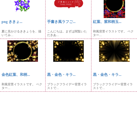
png ききょ...
手書き風ラフご...
紅葉、紫和柄玉...
夏に見かけるききょうを、描
こんにちは。まずは閲覧いた
和風背景イラストです。 ベク
いてみ...
だきあ...
ター...
金色紅葉、和柄...
黒・金色・キラ...
黒・金色・キラ...
和風背景イラストです。 ベク
ブラックフライデー背景イラ
ブラックフライデー背景イラ
ター...
ストで...
ストで...