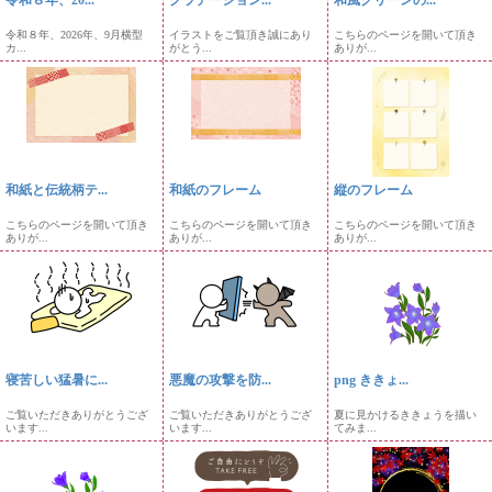
令和８年、20...
グラデーション...
和風グリーンの...
令和８年、2026年、9月横型
イラストをご覧頂き誠にあり
こちらのページを開いて頂き
カ...
がとう...
ありが...
和紙と伝統柄テ...
和紙のフレーム
縦のフレーム
こちらのページを開いて頂き
こちらのページを開いて頂き
こちらのページを開いて頂き
ありが...
ありが...
ありが...
寝苦しい猛暑に...
悪魔の攻撃を防...
png ききょ...
ご覧いただきありがとうござ
ご覧いただきありがとうござ
夏に見かけるききょうを描い
います...
います...
てみま...