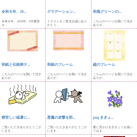
令和８年、20...
グラデーション...
和風グリーンの...
令和８年、2026年、9月横型
イラストをご覧頂き誠にあり
こちらのページを開いて頂き
カ...
がとう...
ありが...
和紙と伝統柄テ...
和紙のフレーム
縦のフレーム
こちらのページを開いて頂き
こちらのページを開いて頂き
こちらのページを開いて頂き
ありが...
ありが...
ありが...
寝苦しい猛暑に...
悪魔の攻撃を防...
png ききょ...
ご覧いただきありがとうござ
ご覧いただきありがとうござ
夏に見かけるききょうを描い
います...
います...
てみま...