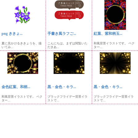
png ききょ...
手書き風ラフご...
紅葉、紫和柄玉...
夏に見かけるききょうを、描
こんにちは。まずは閲覧いた
和風背景イラストです。 ベク
いてみ...
だきあ...
ター...
金色紅葉、和柄...
黒・金色・キラ...
黒・金色・キラ...
和風背景イラストです。 ベク
ブラックフライデー背景イラ
ブラックフライデー背景イラ
ター...
ストで...
ストで...