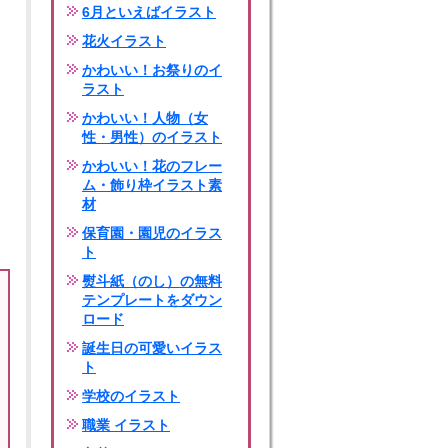
6月といえばイラスト
花火イラスト
かわいい！お祭りのイ
ラスト
かわいい！人物（女
性・男性）のイラスト
かわいい！花のフレー
ム・飾り枠イラスト素
材
保育園・園児のイラス
ト
熨斗紙（のし）の無料
テンプレートをダウン
ロード
誕生日の可愛いイラス
ト
学校のイラスト
職業 イラスト