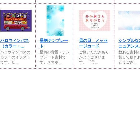
ハロウィンバス
星柄テンプレー
母の日 メッセ
シンプルな
（カラー・...
ト
ージカード
ニュアンス..
ハロウィンバスの
星柄の背景・テン
ご覧いただきあり
数ある素材
カラーのイラスト
プレート素材で
がとうございま
覧して頂き
です。た...
す。スマホ...
す。 「母...
とうござ...