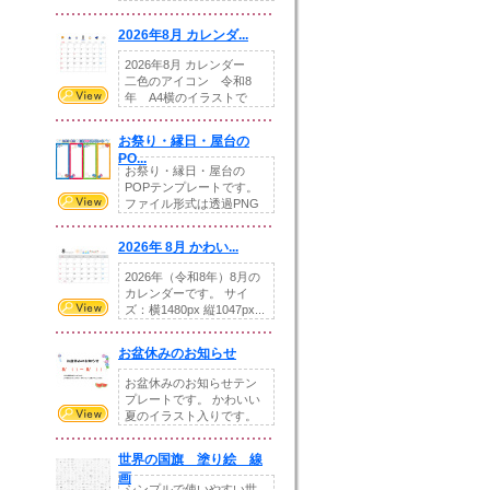
りの提...
2026年8月 カレンダ...
2026年8月 カレンダー
二色のアイコン 令和8
年 A4横のイラストで
す。8月をテ...
お祭り・縁日・屋台の
PO...
お祭り・縁日・屋台の
POPテンプレートです。
ファイル形式は透過PNG
です。---太め...
2026年 8月 かわい...
2026年（令和8年）8月の
カレンダーです。 サイ
ズ：横1480px 縦1047px...
お盆休みのお知らせ
お盆休みのお知らせテン
プレートです。 かわいい
夏のイラスト入りです。
休業日の日付けを...
世界の国旗 塗り絵 線
画
シンプルで使いやすい世