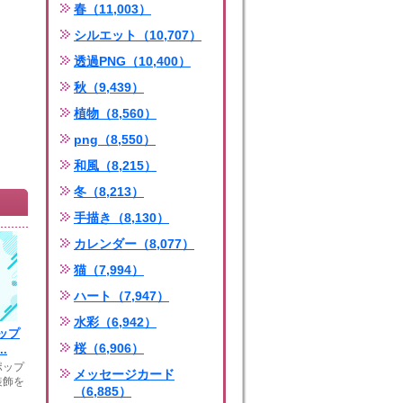
春（11,003）
シルエット（10,707）
透過PNG（10,400）
秋（9,439）
植物（8,560）
png（8,550）
和風（8,215）
冬（8,213）
手描き（8,130）
カレンダー（8,077）
猫（7,994）
ハート（7,947）
水彩（6,942）
ップ
桜（6,906）
.
ポップ
メッセージカード
装飾を
（6,885）