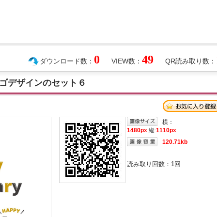
0
49
ダウンロード数：
VIEW数：
QR読み取り数：
ゴデザインのセット６
横：
1480px
縦:
1110px
120.71kb
読み取り回数：
1
回