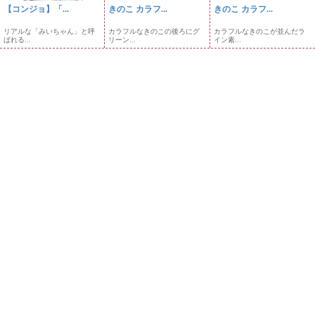
【コンジョ】「...
きのこ カラフ...
きのこ カラフ...
リアルな「みいちゃん」と呼
カラフルなきのこの後ろにグ
カラフルなきのこが並んだラ
ばれる...
リーン...
イン素...