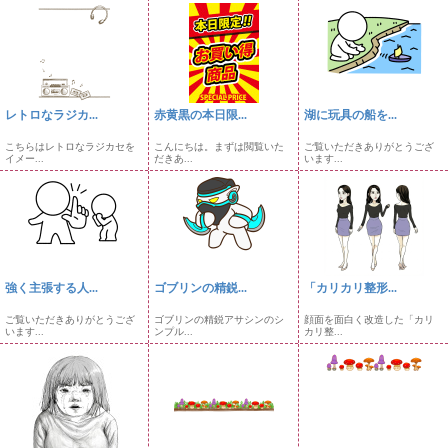
レトロなラジカ...
赤黄黒の本日限...
湖に玩具の船を...
こちらはレトロなラジカセを
こんにちは。まずは閲覧いた
ご覧いただきありがとうござ
イメー...
だきあ...
います...
強く主張する人...
ゴブリンの精鋭...
「カリカリ整形...
ご覧いただきありがとうござ
ゴブリンの精鋭アサシンのシ
顔面を面白く改造した「カリ
います...
ンプル...
カリ整...