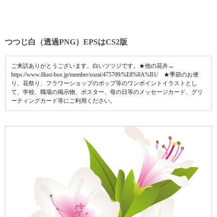
つつじ白（透過PNG）EPSはCS2版
ご来訪ありがとうございます。白いツツジです。★他の花卉→
https://www.illust-box.jp/member/sozai/475709/%E8%8A%B1/ ★季節のお便
り、花祭り、フラワーショップのポップ等のワンポイントイラストとし
て、学校、職場の掲示物、ポスター、母の日等のメッセージカード、グリ
ーティングカード等にご利用ください。