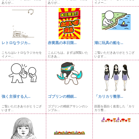
ありが...
ありが...
イメー...
レトロなラジカ...
赤黄黒の本日限...
湖に玩具の船を...
こちらはレトロなラジカセを
こんにちは。まずは閲覧いた
ご覧いただきありがとうござ
イメー...
だきあ...
います...
強く主張する人...
ゴブリンの精鋭...
「カリカリ整形...
ご覧いただきありがとうござ
ゴブリンの精鋭アサシンのシ
顔面を面白く改造した「カリ
います...
ンプル...
カリ整...