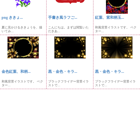
png ききょ...
手書き風ラフご...
紅葉、紫和柄玉...
夏に見かけるききょうを、描
こんにちは。まずは閲覧いた
和風背景イラストです。 ベク
いてみ...
だきあ...
ター...
金色紅葉、和柄...
黒・金色・キラ...
黒・金色・キラ...
和風背景イラストです。 ベク
ブラックフライデー背景イラ
ブラックフライデー背景イラ
ター...
ストで...
ストで...