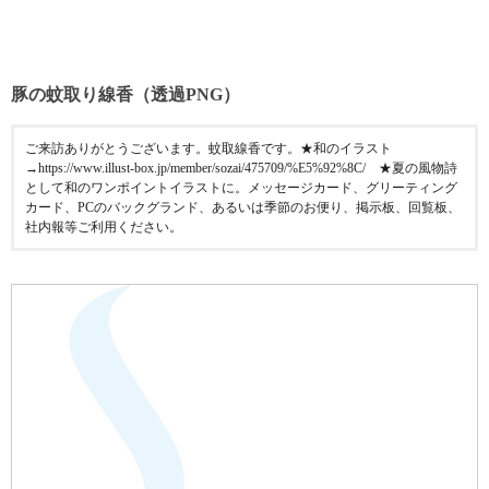
豚の蚊取り線香（透過PNG）
ご来訪ありがとうございます。蚊取線香です。★和のイラスト
→https://www.illust-box.jp/member/sozai/475709/%E5%92%8C/ ★夏の風物詩
として和のワンポイントイラストに。メッセージカード、グリーティング
カード、PCのバックグランド、あるいは季節のお便り、掲示板、回覧板、
社内報等ご利用ください。