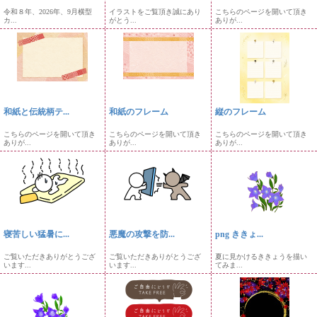
令和８年、2026年、9月横型
イラストをご覧頂き誠にあり
こちらのページを開いて頂き
カ...
がとう...
ありが...
和紙と伝統柄テ...
和紙のフレーム
縦のフレーム
こちらのページを開いて頂き
こちらのページを開いて頂き
こちらのページを開いて頂き
ありが...
ありが...
ありが...
寝苦しい猛暑に...
悪魔の攻撃を防...
png ききょ...
ご覧いただきありがとうござ
ご覧いただきありがとうござ
夏に見かけるききょうを描い
います...
います...
てみま...