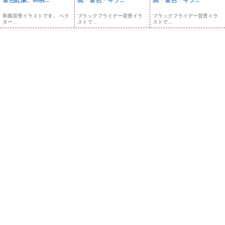
金色紅葉、和柄...
黒・金色・キラ...
黒・金色・キラ...
和風背景イラストです。 ベク
ブラックフライデー背景イラ
ブラックフライデー背景イラ
ター...
ストで...
ストで...