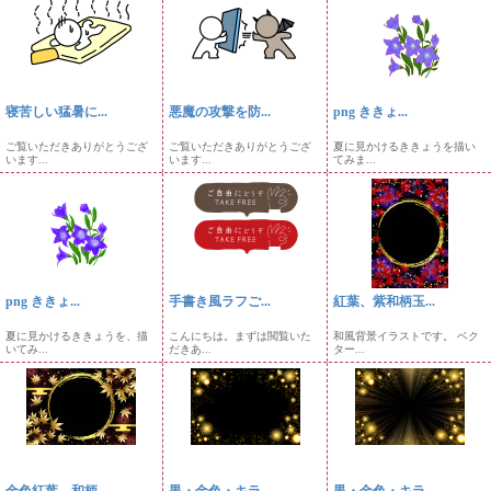
寝苦しい猛暑に...
悪魔の攻撃を防...
png ききょ...
ご覧いただきありがとうござ
ご覧いただきありがとうござ
夏に見かけるききょうを描い
います...
います...
てみま...
png ききょ...
手書き風ラフご...
紅葉、紫和柄玉...
夏に見かけるききょうを、描
こんにちは。まずは閲覧いた
和風背景イラストです。 ベク
いてみ...
だきあ...
ター...