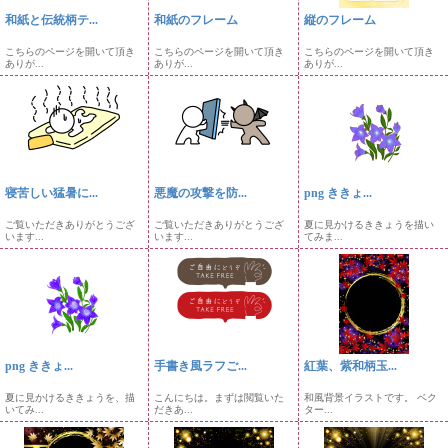
和紙と伝統柄テ...
和紙のフレーム
縦のフレーム
こちらのページを開いて頂き
こちらのページを開いて頂き
こちらのページを開いて頂き
ありが...
ありが...
ありが...
寝苦しい猛暑に...
悪魔の攻撃を防...
png ききょ...
ご覧いただきありがとうござ
ご覧いただきありがとうござ
夏に見かけるききょうを描い
います...
います...
てみま...
png ききょ...
手書き風ラフご...
紅葉、紫和柄玉...
夏に見かけるききょうを、描
こんにちは。まずは閲覧いた
和風背景イラストです。 ベク
いてみ...
だきあ...
ター...