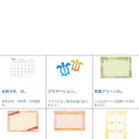
令和８年、20...
グラデーション...
和風グリーンの...
令和８年、2026年、9月横型
イラストをご覧頂き誠にあり
こちらのページを開いて頂き
カ...
がとう...
ありが...