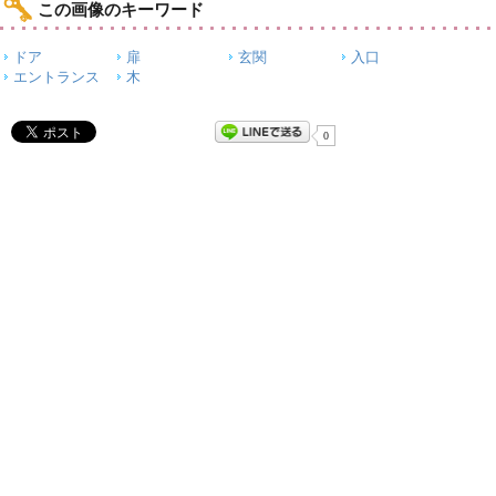
この画像のキーワード
ドア
扉
玄関
入口
エントランス
木
0