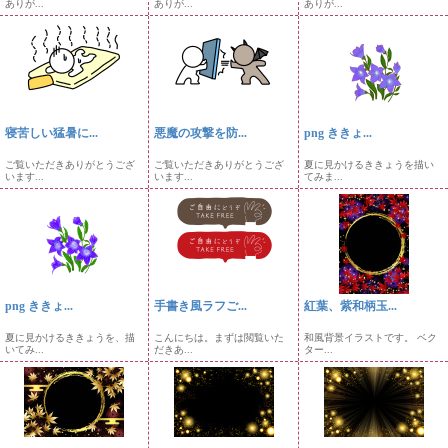
ありが...
ありが...
ありが...
寝苦しい猛暑に...
悪魔の攻撃を防...
png ききょ...
ご覧いただきありがとうござ
ご覧いただきありがとうござ
夏に見かけるききょうを描い
います...
います...
てみま...
png ききょ...
手書き風ラフご...
紅葉、紫和柄玉...
夏に見かけるききょうを、描
こんにちは。まずは閲覧いた
和風背景イラストです。 ベク
いてみ...
だきあ...
ター...