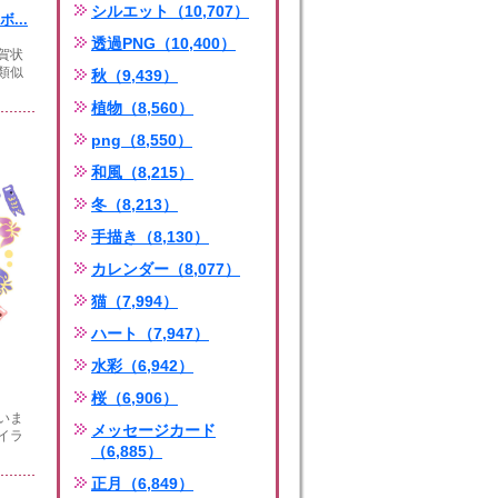
シルエット（10,707）
...
透過PNG（10,400）
賀状
類似
秋（9,439）
植物（8,560）
png（8,550）
和風（8,215）
冬（8,213）
手描き（8,130）
カレンダー（8,077）
猫（7,994）
ハート（7,947）
水彩（6,942）
桜（6,906）
いま
メッセージカード
イラ
（6,885）
正月（6,849）