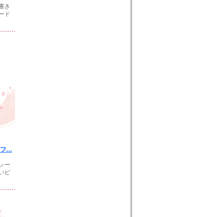
書き
ード
...
レー
いピ