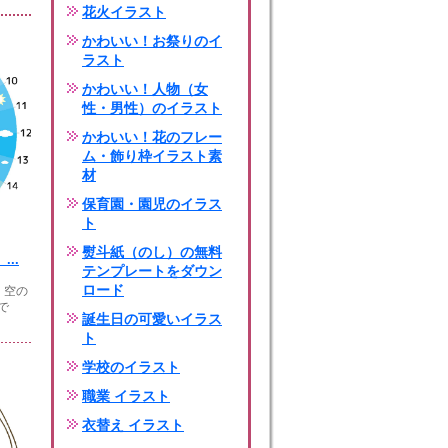
花火イラスト
かわいい！お祭りのイ
ラスト
かわいい！人物（女
性・男性）のイラスト
かわいい！花のフレー
ム・飾り枠イラスト素
材
保育園・園児のイラス
ト
熨斗紙（のし）の無料
..
テンプレートをダウン
ロード
 空の
で
誕生日の可愛いイラス
ト
学校のイラスト
職業 イラスト
衣替え イラスト