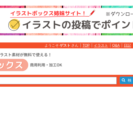
ようこそ
ゲスト
さん
TOP
イラスト
Q&A
日記