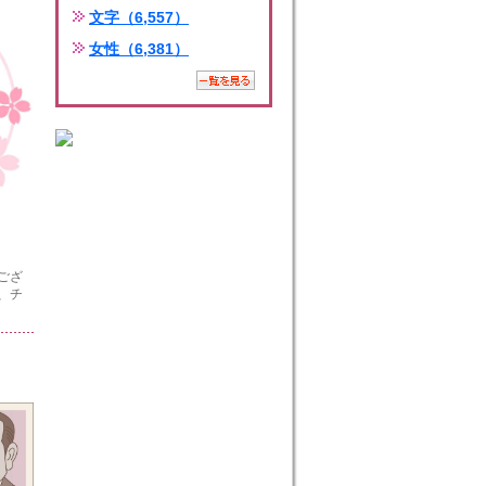
文字（6,557）
女性（6,381）
ござ
や、チ