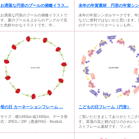
お洒落な円形のプールの俯瞰イラス...
未年の年賀素材 円形の年賀シンボ
お洒落な円形のプールの俯瞰イラストで
未年の年賀シンボルマークです。年
す。夏のプールを上からのアングルで見
などに便利ではないかと思います。
た色鮮やかなイラストです。中...
のテーマでバリエーションも作...
母の日 カーネーションフレーム ...
こどもの日フレーム（円形）
サイズ：横1480px 縦1480px、データ形
ご覧いただきましてありがとうござ
式：JPEG／ZIP（透過PNG・Illustrat...
す。菖蒲の花と鯉のぼりのかわいい
ストフレーム素材です。ワンポ...