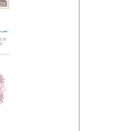
...
ミカ
で