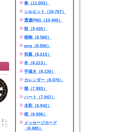
春（11,003）
シルエット（10,707）
透過PNG（10,400）
秋（9,435）
植物（8,560）
png（8,550）
和風（8,215）
冬（8,213）
手描き（8,130）
カレンダー（8,076）
猫（7,993）
ハート（7,947）
水彩（6,942）
桜（6,906）
きまし
メッセージカード
とうご
（6,885）