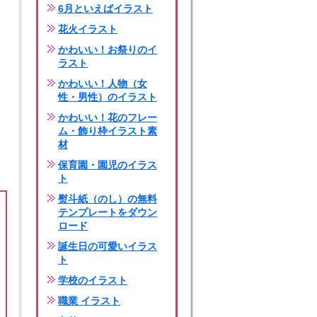
6月といえばイラスト
花火イラスト
かわいい！お祭りのイ
ラスト
かわいい！人物（女
性・男性）のイラスト
かわいい！花のフレー
ム・飾り枠イラスト素
材
保育園・園児のイラス
ト
熨斗紙（のし）の無料
テンプレートをダウン
ロード
誕生日の可愛いイラス
ト
学校のイラスト
職業 イラスト