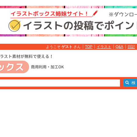
ようこそ
ゲスト
さん
TOP
イラスト
Q&A
日記