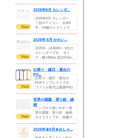
りの提...
2026年8月 カレンダ...
2026年8月 カレンダー
二色のアイコン 令和8
年 A4横のイラストで
す。8月をテ...
2026年 8月 かわい...
2026年（令和8年）8月の
カレンダーです。 サイ
ズ：横1480px 縦1047px...
お祭り・縁日・屋台の
PO...
お祭り・縁日・屋台の
POPテンプレートです。
ファイル形式は透過PNG
です。---太め...
世界の国旗 塗り絵 線
画
シンプルで使いやすい世
界の国旗 塗り絵 線画
のイラストです。画像デ
ータとEPSデータ...
2026年★9月★おしゃ...
毎年大人気！おしゃれな