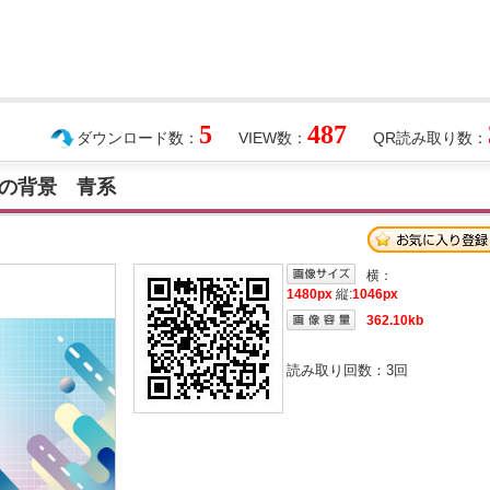
5
487
ダウンロード数：
VIEW数：
QR読み取り数：
の背景 青系
横：
1480px
縦:
1046px
362.10kb
読み取り回数：
3
回