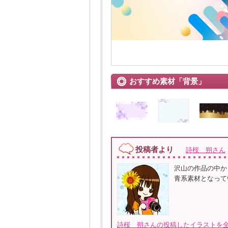
おすすめ素材「背景」
投稿者より
詩桜 朔さん
沢山の作品の中か
青系素材となって
詩桜 朔さんの投稿したイラストを全