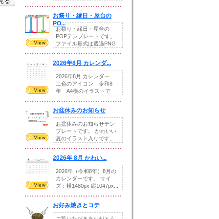
を見る
りの提...
お祭り・縁日・屋台の
PO...
お祭り・縁日・屋台の
POPテンプレートです。
ファイル形式は透過PNG
です。---太め...
2026年8月 カレンダ...
2026年8月 カレンダー
二色のアイコン 令和8
年 A4横のイラストで
す。8月をテ...
お盆休みのお知らせ
お盆休みのお知らせテン
プレートです。 かわいい
夏のイラスト入りです。
休業日の日付けを...
2026年 8月 かわい...
2026年（令和8年）8月の
カレンダーです。 サイ
ズ：横1480px 縦1047px...
お好み焼きとコテ
ご覧いただきありがとう