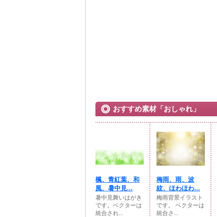
おすすめ素材「おしゃれ」
楓、青紅葉、和
梅雨、雨、波
風、暑中見...
紋、ほわほわ...
暑中見舞いはがき
梅雨背景イラスト
です。ベクターは
です。 ベクターは
統合され...
統合さ...