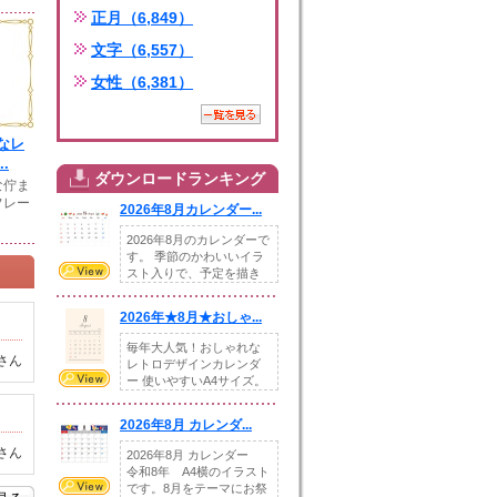
正月（6,849）
文字（6,557）
女性（6,381）
なレ
.
ダウンロードランキング
な佇ま
フレー
2026年8月カレンダー...
2026年8月のカレンダーで
す。 季節のかわいいイラ
スト入りで、予定を描き
込めるスペ...
2026年★8月★おしゃ...
毎年大人気！おしゃれな
さん
レトロデザインカレンダ
ー 使いやすいA4サイズ。
illust...
2026年8月 カレンダ...
さん
2026年8月 カレンダー
令和8年 A4横のイラスト
です。8月をテーマにお祭