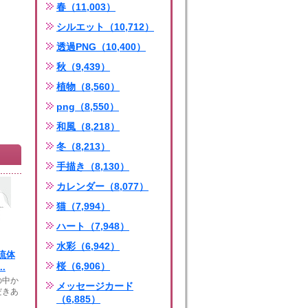
春（11,003）
シルエット（10,712）
透過PNG（10,400）
秋（9,439）
植物（8,560）
png（8,550）
和風（8,218）
冬（8,213）
手描き（8,130）
カレンダー（8,077）
猫（7,994）
ハート（7,948）
水彩（6,942）
流体
桜（6,906）
.
の中か
メッセージカード
だきあ
（6,885）