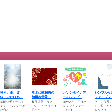
梅雨、雨、波
流水に螺鈿桜の
バレンタインデ
シンプルな
紋、ほわほわ...
和風春背景...
ーのシンプ...
シェイプフ..
梅雨背景イラスト
和風背景イラスト
毎年2月14日はバ
沢山の作品
です。 ベクターは
です。 ベクターは
レンタインデー。
らご覧いた
統合さ...
統合さ...
この日...
りがとう...