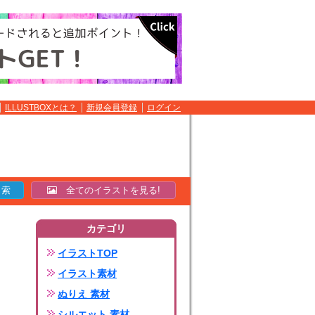
ILLUSTBOXとは？
新規会員登録
ログイン
全てのイラストを見る!
カテゴリ
イラストTOP
イラスト素材
ぬりえ 素材
シルエット 素材