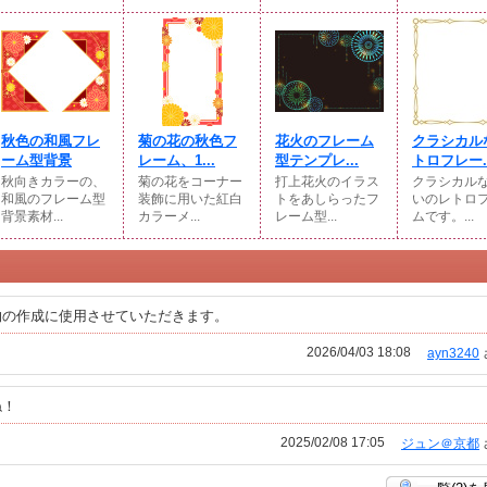
秋色の和風フレ
菊の花の秋色フ
花火のフレーム
クラシカル
ーム型背景
レーム、1...
型テンプレ...
トロフレー..
秋向きカラーの、
菊の花をコーナー
打上花火のイラス
クラシカル
和風のフレーム型
装飾に用いた紅白
トをあしらったフ
いのレトロ
背景素材...
カラーメ...
レーム型...
ムです。...
物の作成に使用させていただきます。
2026/04/03 18:08
ayn3240
ね！
2025/02/08 17:05
ジュン＠京都