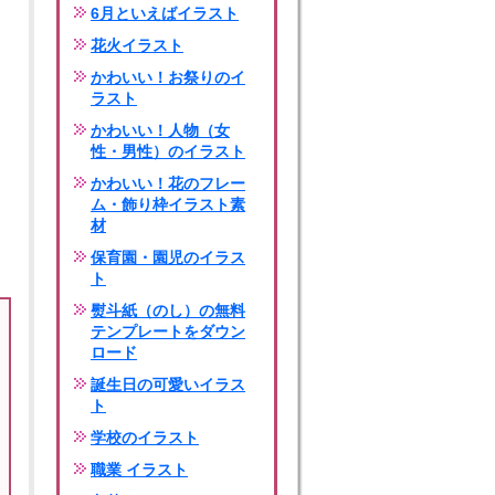
6月といえばイラスト
花火イラスト
かわいい！お祭りのイ
ラスト
かわいい！人物（女
性・男性）のイラスト
かわいい！花のフレー
ム・飾り枠イラスト素
材
保育園・園児のイラス
ト
熨斗紙（のし）の無料
テンプレートをダウン
ロード
誕生日の可愛いイラス
ト
学校のイラスト
職業 イラスト