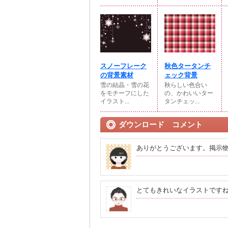
スノーフレーク
秋色タータンチ
の背景素材
ェック背景
雪の結晶・雪の花
秋らしい色合い
をモチーフにした
の、かわいいター
イラスト...
タンチェッ...
ダウンロード コメント
ありがとうございます。掲示
とてもきれいなイラストです