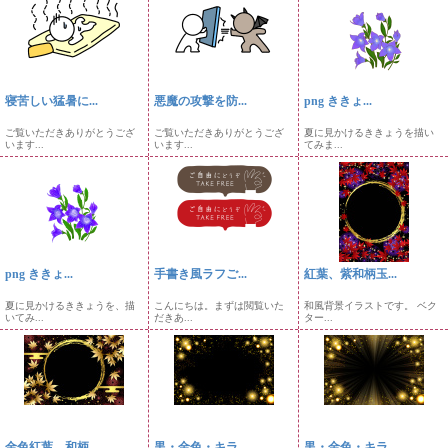
寝苦しい猛暑に...
悪魔の攻撃を防...
png ききょ...
ご覧いただきありがとうござ
ご覧いただきありがとうござ
夏に見かけるききょうを描い
います...
います...
てみま...
png ききょ...
手書き風ラフご...
紅葉、紫和柄玉...
夏に見かけるききょうを、描
こんにちは。まずは閲覧いた
和風背景イラストです。 ベク
いてみ...
だきあ...
ター...
金色紅葉、和柄...
黒・金色・キラ...
黒・金色・キラ...