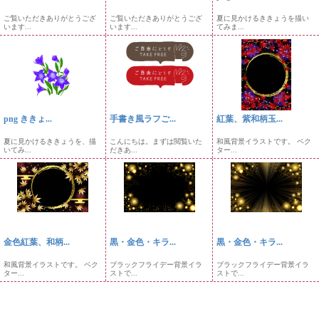
ご覧いただきありがとうござ
ご覧いただきありがとうござ
夏に見かけるききょうを描い
います...
います...
てみま...
png ききょ...
手書き風ラフご...
紅葉、紫和柄玉...
夏に見かけるききょうを、描
こんにちは。まずは閲覧いた
和風背景イラストです。 ベク
いてみ...
だきあ...
ター...
金色紅葉、和柄...
黒・金色・キラ...
黒・金色・キラ...
和風背景イラストです。 ベク
ブラックフライデー背景イラ
ブラックフライデー背景イラ
ター...
ストで...
ストで...