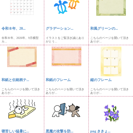
令和８年、20...
グラデーション...
和風グリーンの...
令和８年、2026年、9月横型
イラストをご覧頂き誠にあり
こちらのページを開いて頂き
カ...
がとう...
ありが...
和紙と伝統柄テ...
和紙のフレーム
縦のフレーム
こちらのページを開いて頂き
こちらのページを開いて頂き
こちらのページを開いて頂き
ありが...
ありが...
ありが...
寝苦しい猛暑に...
悪魔の攻撃を防...
png ききょ...