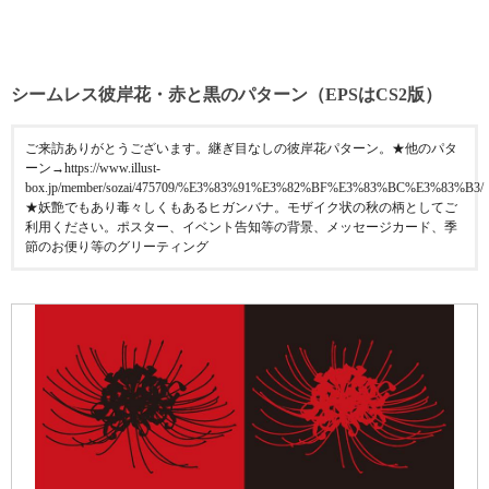
シームレス彼岸花・赤と黒のパターン（EPSはCS2版）
ご来訪ありがとうございます。継ぎ目なしの彼岸花パターン。★他のパタ
ーン→https://www.illust-
box.jp/member/sozai/475709/%E3%83%91%E3%82%BF%E3%83%BC%E3%83%B
★妖艶でもあり毒々しくもあるヒガンバナ。モザイク状の秋の柄としてご
利用ください。ポスター、イベント告知等の背景、メッセージカード、季
節のお便り等のグリーティング