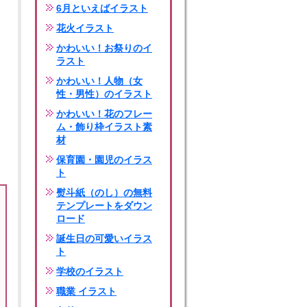
6月といえばイラスト
花火イラスト
かわいい！お祭りのイ
ラスト
かわいい！人物（女
性・男性）のイラスト
かわいい！花のフレー
ム・飾り枠イラスト素
材
保育園・園児のイラス
ト
熨斗紙（のし）の無料
テンプレートをダウン
ロード
誕生日の可愛いイラス
ト
学校のイラスト
職業 イラスト