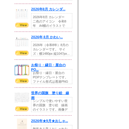
りの提...
2026年8月 カレンダ...
2026年8月 カレンダー
二色のアイコン 令和8
年 A4横のイラストで
す。8月をテ...
2026年 8月 かわい...
2026年（令和8年）8月の
カレンダーです。 サイ
ズ：横1480px 縦1047px...
お祭り・縁日・屋台の
PO...
お祭り・縁日・屋台の
POPテンプレートです。
ファイル形式は透過PNG
です。---太め...
世界の国旗 塗り絵 線
画
シンプルで使いやすい世
界の国旗 塗り絵 線画
のイラストです。画像デ
ータとEPSデータ...
2026年★9月★おしゃ...
毎年大人気！おしゃれな