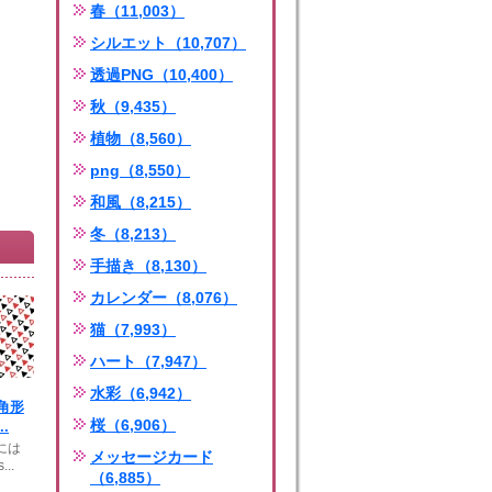
春（11,003）
シルエット（10,707）
透過PNG（10,400）
秋（9,435）
植物（8,560）
png（8,550）
和風（8,215）
冬（8,213）
手描き（8,130）
カレンダー（8,076）
猫（7,993）
ハート（7,947）
水彩（6,942）
角形
桜（6,906）
.
には
メッセージカード
...
（6,885）