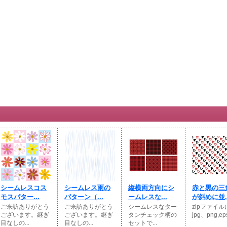
シームレスコス
シームレス雨の
縦横両方向にシ
赤と黒の三
モスパター...
パターン（...
ームレスな...
が斜めに並..
ご来訪ありがとう
ご来訪ありがとう
シームレスなター
zipファイル
ございます。継ぎ
ございます。継ぎ
タンチェック柄の
jpg、png,eps
目なしの...
目なしの...
セットで...