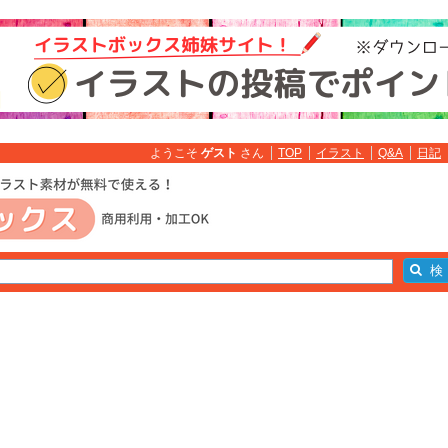
ようこそ
ゲスト
さん
TOP
イラスト
Q&A
日記