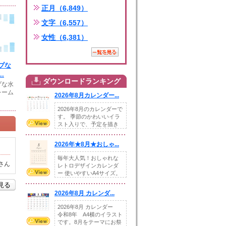
正月（6,849）
文字（6,557）
女性（6,381）
プな
.
ダウンロードランキング
プな水
レーム
2026年8月カレンダー...
2026年8月のカレンダーで
す。 季節のかわいいイラ
スト入りで、予定を描き
込めるスペ...
2026年★8月★おしゃ...
毎年大人気！おしゃれな
さん
レトロデザインカレンダ
ー 使いやすいA4サイズ。
illust...
を見る
2026年8月 カレンダ...
2026年8月 カレンダー
令和8年 A4横のイラスト
です。8月をテーマにお祭