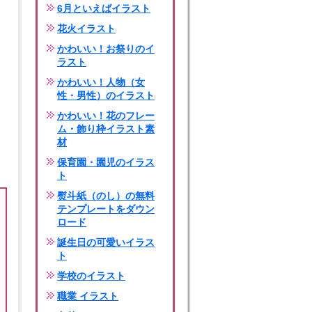
6月といえばイラスト
花火イラスト
かわいい！お祭りのイ
ラスト
かわいい！人物（女
性・男性）のイラスト
かわいい！花のフレー
ム・飾り枠イラスト素
材
保育園・園児のイラス
ト
熨斗紙（のし）の無料
テンプレートをダウン
ロード
誕生日の可愛いイラス
ト
学校のイラスト
職業 イラスト