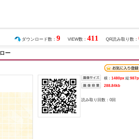
9
411
ダウンロード数：
VIEW数：
QR読み取り数：
ロー
横：
1480px
縦:
987p
288.84kb
読み取り回数：
0
回