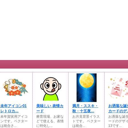
未年アイコン01
美味しい 表情カ
満月・ススキ・
お洒落な誕
レトロカ...
ード
秋・十五夜...
カードのデ..
未年賀状用アイコ
療育現場、お家な
お月見背景イラス
お洒落な誕
ンです。ベクター
どで使える、表情
トです。 ベクター
ードのデザ
は統合さ...
に特化し...
は統合...
13です...