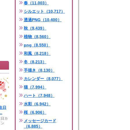
春（11,003）
シルエット（10,717）
透過PNG（10,400）
秋（9,439）
植物（8,560）
png（8,550）
和風（8,218）
冬（8,213）
手描き（8,130）
カレンダー（8,077）
猫（7,994）
ハート（7,948）
水彩（6,942）
生日
桜（6,906）
.
生日カ
メッセージカード
イン
（6,885）