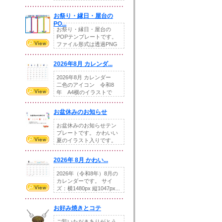
りの提...
お祭り・縁日・屋台の
PO...
お祭り・縁日・屋台の
POPテンプレートです。
ファイル形式は透過PNG
です。---太め...
2026年8月 カレンダ...
2026年8月 カレンダー
二色のアイコン 令和8
年 A4横のイラストで
す。8月をテ...
お盆休みのお知らせ
お盆休みのお知らせテン
プレートです。 かわいい
夏のイラスト入りです。
休業日の日付けを...
2026年 8月 かわい...
2026年（令和8年）8月の
カレンダーです。 サイ
ズ：横1480px 縦1047px...
お好み焼きとコテ
ご覧いただきありがとう