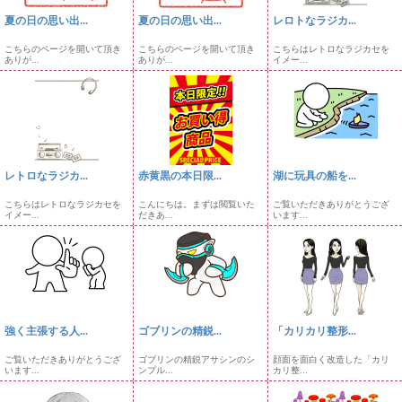
夏の日の思い出...
夏の日の思い出...
レロトなラジカ...
こちらのページを開いて頂き
こちらのページを開いて頂き
こちらはレトロなラジカセを
ありが...
ありが...
イメー...
レトロなラジカ...
赤黄黒の本日限...
湖に玩具の船を...
こちらはレトロなラジカセを
こんにちは。まずは閲覧いた
ご覧いただきありがとうござ
イメー...
だきあ...
います...
強く主張する人...
ゴブリンの精鋭...
「カリカリ整形...
ご覧いただきありがとうござ
ゴブリンの精鋭アサシンのシ
顔面を面白く改造した「カリ
います...
ンプル...
カリ整...