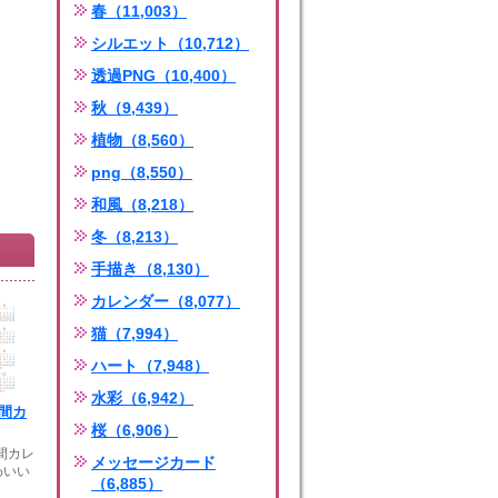
春（11,003）
シルエット（10,712）
透過PNG（10,400）
秋（9,439）
植物（8,560）
png（8,550）
和風（8,218）
冬（8,213）
手描き（8,130）
カレンダー（8,077）
猫（7,994）
ハート（7,948）
水彩（6,942）
年間カ
桜（6,906）
年間カレ
メッセージカード
わいい
（6,885）