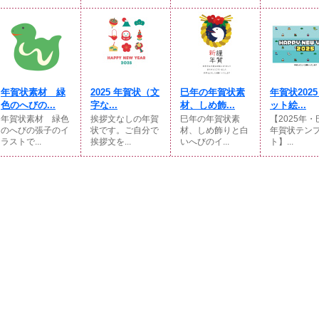
年賀状素材 緑
2025 年賀状（文
巳年の年賀状素
年賀状202
色のへびの...
字な...
材、しめ飾...
ット絵...
年賀状素材 緑色
挨拶文なしの年賀
巳年の年賀状素
【2025年
のへびの張子のイ
状です。ご自分で
材、しめ飾りと白
年賀状テン
ラストで...
挨拶文を...
いへびのイ...
ト】...