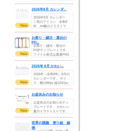
りの提...
2026年8月 カレンダ...
2026年8月 カレンダー
二色のアイコン 令和8
年 A4横のイラストで
す。8月をテ...
お祭り・縁日・屋台の
PO...
お祭り・縁日・屋台の
POPテンプレートです。
ファイル形式は透過PNG
です。---太め...
2026年 8月 かわい...
2026年（令和8年）8月の
カレンダーです。 サイ
ズ：横1480px 縦1047px...
お盆休みのお知らせ
お盆休みのお知らせテン
プレートです。 かわいい
夏のイラスト入りです。
休業日の日付けを...
世界の国旗 塗り絵 線
画
シンプルで使いやすい世