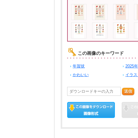
この画像のキーワード
年賀状
2025年
かわいい
イラス
送信