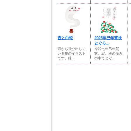
壺と白蛇
2025年巳年賀状
とぐろ...
壺から飛び出して
令和七年巳年賀
いる蛇のイラスト
状。縦。椿の茂み
です。縁...
の中でとぐ...