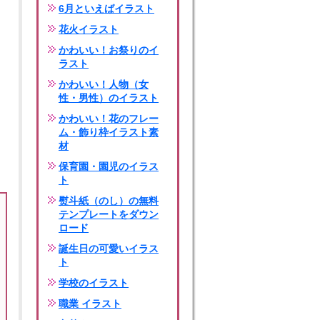
6月といえばイラスト
花火イラスト
かわいい！お祭りのイ
ラスト
かわいい！人物（女
性・男性）のイラスト
かわいい！花のフレー
ム・飾り枠イラスト素
材
保育園・園児のイラス
ト
熨斗紙（のし）の無料
テンプレートをダウン
ロード
誕生日の可愛いイラス
ト
学校のイラスト
職業 イラスト