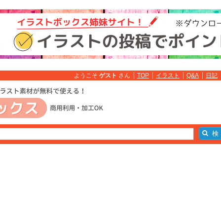
ようこそ
ゲスト
さん
TOP
イラスト
Q&A
日記