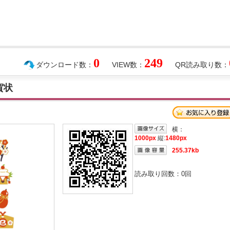
0
249
ダウンロード数：
VIEW数：
QR読み取り数：
賀状
横：
1000px
縦:
1480px
255.37kb
読み取り回数：
0
回