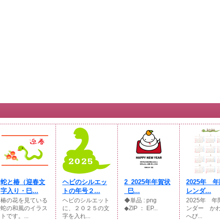
蛇と椿（迎春文
ヘビのシルエッ
2_2025年年賀状
2025年 
字入り・巳...
トの年号２...
_巳...
レンダ...
椿の花を見ている
ヘビのシルエット
◆単品 : png
2025年 
蛇の和風のイラス
に、２０２５の文
◆ZIP ： EP...
ンダー か
トです。...
字を入れ...
へび...