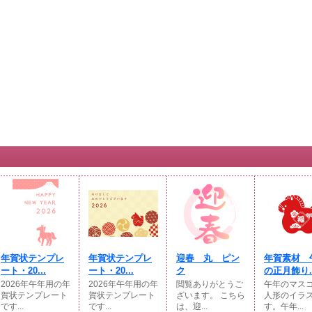
年賀状テンプレ
年賀状テンプレ
迎春 丸 ピン
年賀素材 
ート・20...
ート・20...
ク
の正月飾り..
2026年午年用の年
2026年午年用の年
閲覧ありがとうご
午年のマス
賀状テンプレート
賀状テンプレート
ざいます。 こちら
人形のイラ
です...
です...
は、迎...
す。午年...