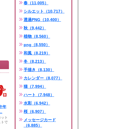
春（11,005）
シルエット（10,717）
透過PNG（10,400）
秋（9,442）
植物（8,560）
png（8,550）
和風（8,219）
冬（8,213）
手描き（8,130）
カレンダー（8,077）
猫（7,994）
ハート（7,948）
水彩（6,942）
午年
桜（6,907）
.
コット
メッセージカード
ストで
（6,885）