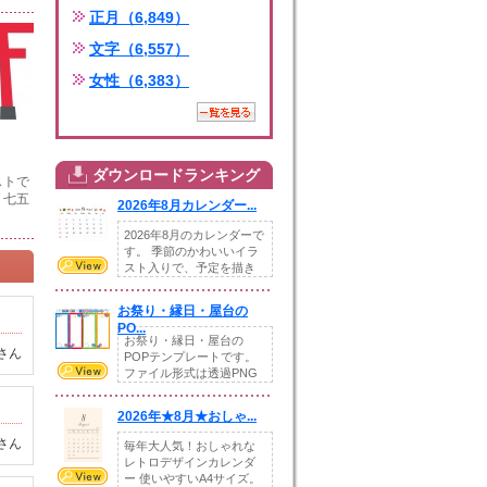
正月（6,849）
文字（6,557）
女性（6,383）
ダウンロードランキング
ストで
・七五
2026年8月カレンダー...
2026年8月のカレンダーで
す。 季節のかわいいイラ
スト入りで、予定を描き
込めるスペ...
お祭り・縁日・屋台の
PO...
お祭り・縁日・屋台の
さん
POPテンプレートです。
ファイル形式は透過PNG
です。---太め...
2026年★8月★おしゃ...
さん
毎年大人気！おしゃれな
レトロデザインカレンダ
ー 使いやすいA4サイズ。