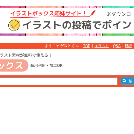
ようこそ
ゲスト
さん
TOP
イラスト
Q&A
日記