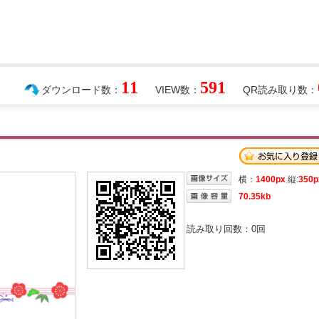
11
591
ダウンロード数：
VIEW数：
QR読み取り数：
横：
1400px
縦:
350p
70.35kb
読み取り回数：
0
回