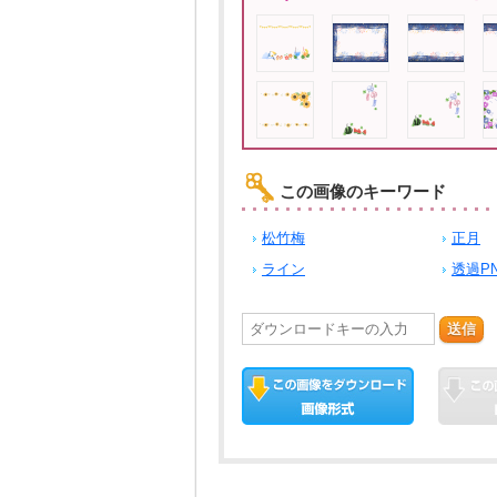
この画像のキーワード
松竹梅
正月
ライン
透過P
送信