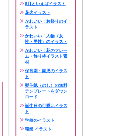
6月といえばイラスト
花火イラスト
かわいい！お祭りのイ
ラスト
かわいい！人物（女
性・男性）のイラスト
かわいい！花のフレー
ム・飾り枠イラスト素
材
保育園・園児のイラス
ト
熨斗紙（のし）の無料
テンプレートをダウン
ロード
誕生日の可愛いイラス
ト
学校のイラスト
職業 イラスト