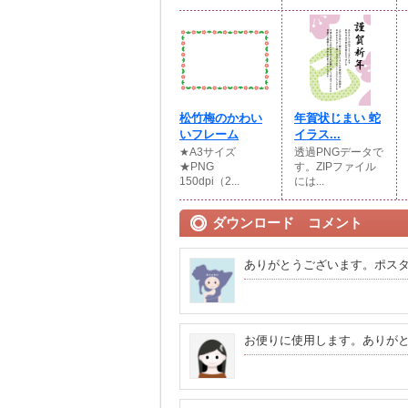
松竹梅のかわい
年賀状じまい 蛇
いフレーム
イラス...
★A3サイズ
透過PNGデータで
★PNG
す。ZIPファイル
150dpi（2...
には...
ダウンロード コメント
ありがとうございます。ポス
お便りに使用します。ありが