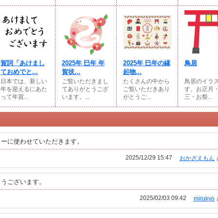
賀詞「あけまし
2025年 巳年 年
2025年 巳年の縁
鳥居
ておめでと...
賀状...
起物...
日本では、新しい
ご覧いただきまし
たくさんの中から
鳥居のイラ
年を迎えるにあた
てありがとうござ
ご覧いただきあり
す。お正月
って年賀...
います。...
がとうご...
三・お祭...
ターに使わせていただきます。
2025/12/29 15:47
おかざえもん
とうございます。
2025/02/03 09:42
mirukyo