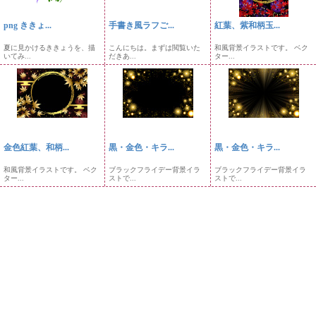
png ききょ...
手書き風ラフご...
紅葉、紫和柄玉...
夏に見かけるききょうを、描
こんにちは。まずは閲覧いた
和風背景イラストです。 ベク
いてみ...
だきあ...
ター...
金色紅葉、和柄...
黒・金色・キラ...
黒・金色・キラ...
和風背景イラストです。 ベク
ブラックフライデー背景イラ
ブラックフライデー背景イラ
ター...
ストで...
ストで...