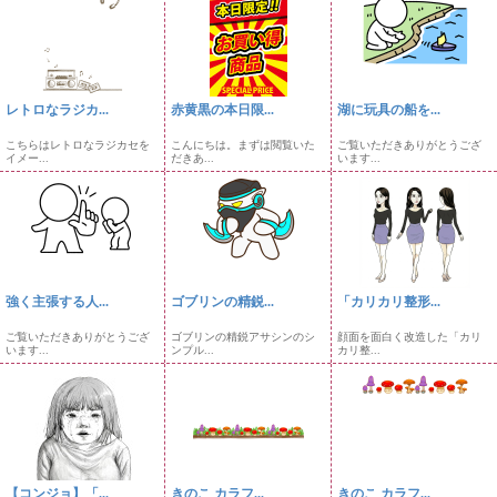
レトロなラジカ...
赤黄黒の本日限...
湖に玩具の船を...
こちらはレトロなラジカセを
こんにちは。まずは閲覧いた
ご覧いただきありがとうござ
イメー...
だきあ...
います...
強く主張する人...
ゴブリンの精鋭...
「カリカリ整形...
ご覧いただきありがとうござ
ゴブリンの精鋭アサシンのシ
顔面を面白く改造した「カリ
います...
ンプル...
カリ整...
【コンジョ】「...
きのこ カラフ...
きのこ カラフ...