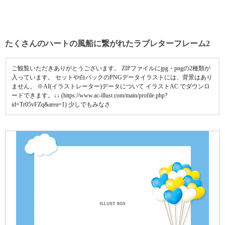
たくさんのハートの風船に繋がれたラブレターフレーム2
ご観覧いただきありがとうございます。 ZIPファイルにjpg・pngの2種類が
入っています。 セットや白バックのPNGデータイラストには、背景はあり
ません。 ※AI(イラストレーター)データについて イラストAC でダウンロ
ードできます。↓↓ (https://www.ac-illust.com/main/profile.php?
id=Tr05vFZq&area=1) 少しでもみなさ