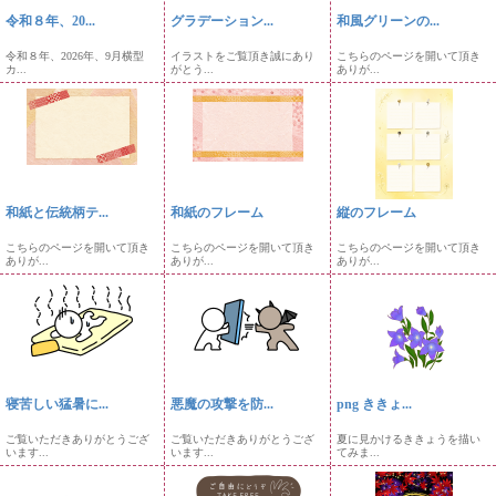
令和８年、20...
グラデーション...
和風グリーンの...
令和８年、2026年、9月横型
イラストをご覧頂き誠にあり
こちらのページを開いて頂き
カ...
がとう...
ありが...
和紙と伝統柄テ...
和紙のフレーム
縦のフレーム
こちらのページを開いて頂き
こちらのページを開いて頂き
こちらのページを開いて頂き
ありが...
ありが...
ありが...
寝苦しい猛暑に...
悪魔の攻撃を防...
png ききょ...
ご覧いただきありがとうござ
ご覧いただきありがとうござ
夏に見かけるききょうを描い
います...
います...
てみま...