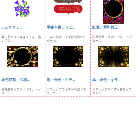
png ききょ...
手書き風ラフご...
紅葉、紫和柄玉...
夏に見かけるききょうを、描
こんにちは。まずは閲覧いた
和風背景イラストです。 ベク
いてみ...
だきあ...
ター...
金色紅葉、和柄...
黒・金色・キラ...
黒・金色・キラ...
和風背景イラストです。 ベク
ブラックフライデー背景イラ
ブラックフライデー背景イラ
ター...
ストで...
ストで...