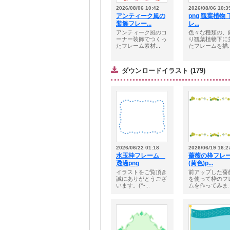
2026/08/06 10:42
2026/08/06 10:3
アンティーク風の
png 観葉植物 
装飾フレー...
レ...
アンティーク風のコ
色々な種類の、
ーナー装飾でつくっ
り観葉植物下に
たフレーム素材...
たフレームを描..
ダウンロードイラスト (179)
2026/06/22 01:18
2026/06/19 16:2
水玉枠フレーム
薔薇の枠フレ
透過png
(黄色)p...
イラストをご覧頂き
前アップした薔
誠にありがとうござ
を使って枠のフ
います。(^-...
ムを作ってみま..