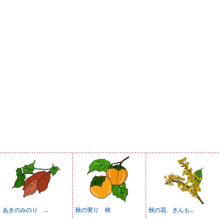
あきのみのり ...
秋の実り 柿
秋の花 きんも...