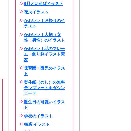
6月といえばイラスト
花火イラスト
かわいい！お祭りのイ
ラスト
かわいい！人物（女
性・男性）のイラスト
かわいい！花のフレー
ム・飾り枠イラスト素
材
保育園・園児のイラス
ト
熨斗紙（のし）の無料
テンプレートをダウン
ロード
誕生日の可愛いイラス
ト
学校のイラスト
職業 イラスト