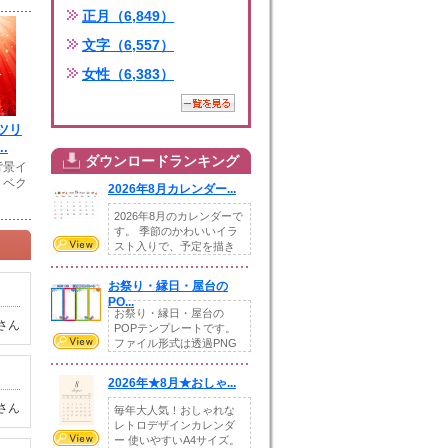
正月（6,849）
文字（6,557）
女性（6,383）
ツリ
.
ダウンロードランキング
背景イ
。ベク
2026年8月カレンダー...
2026年8月のカレンダーで
す。 季節のかわいいイラ
スト入りで、予定を描き
込めるスペ...
お祭り・縁日・屋台の
PO...
お祭り・縁日・屋台の
さん
POPテンプレートです。
ファイル形式は透過PNG
です。---太め...
2026年★8月★おしゃ...
さん
毎年大人気！おしゃれな
レトロデザインカレンダ
ー 使いやすいA4サイズ。