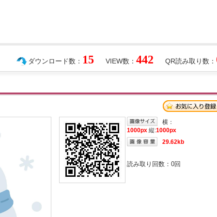
15
442
ダウンロード数：
VIEW数：
QR読み取り数：
横：
1000px
縦:
1000px
29.62kb
読み取り回数：
0
回