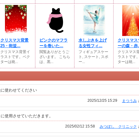
クリスマス背景
ピンクのマフラ
水しぶきを上げ
クリスマス
25・街並...
ーを巻いた...
る女性フィ...
ーの森・赤..
クリスマス背景イ
閲覧ありがとうご
フィギュアスケー
クリスマス
ラストです。ベク
ざいます。 こちら
ト, スケート, スポ
ラストです
ターは統...
は、黒...
ー...
ターは統...
絵に使わせてください
2025/12/25 15:29
まつうみ
りに使用させていただきます。
2025/02/12 15:58
みつぼし クリニック