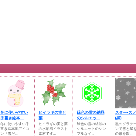
冬に使いやすい
ヒイラギの実と
緑色の雪の結晶
スター•ス
手書き絵本...
葉
のシルエッ...
(⁠黒)
冬に使いやすい手
ヒイラギの実と葉
緑色の雪の結晶の
黒のグラデ
書き絵本風アイコ
の水彩風イラスト
シルエットのシン
ンで雪と星
ン『雪だ...
素材です...
プルなイ...
の形を散...