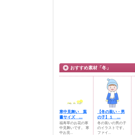
おすすめ素材「冬」
寒中見舞い 葉
【冬の装い・男
書サイズ ...
の子】１ ...
福寿草のお花の寒
冬の装いの男の子
中見舞いです。 寒
のイラストです。
中お見...
ファイ...