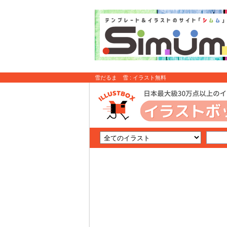
雪だるま 雪 : イラスト無料