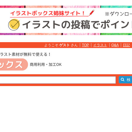
ようこそ
ゲスト
さん
TOP
イラスト
Q&A
日記