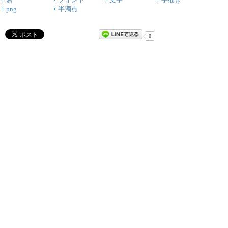
png
半濁点
0