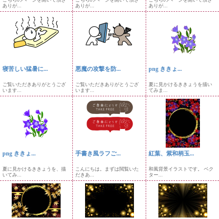
ありが...
ありが...
ありが...
寝苦しい猛暑に...
悪魔の攻撃を防...
png ききょ...
ご覧いただきありがとうござ
ご覧いただきありがとうござ
夏に見かけるききょうを描い
います...
います...
てみま...
png ききょ...
手書き風ラフご...
紅葉、紫和柄玉...
夏に見かけるききょうを、描
こんにちは。まずは閲覧いた
和風背景イラストです。 ベク
いてみ...
だきあ...
ター...