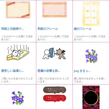
和紙と伝統柄テ...
和紙のフレーム
縦のフレーム
こちらのページを開いて頂き
こちらのページを開いて頂き
こちらのページを開いて頂き
ありが...
ありが...
ありが...
寝苦しい猛暑に...
悪魔の攻撃を防...
png ききょ...
ご覧いただきありがとうござ
ご覧いただきありがとうござ
夏に見かけるききょうを描い
います...
います...
てみま...