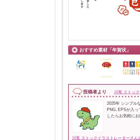
おすすめ素材「年賀状」
投稿者より
川竜 ストッ
2025年 シンプ
PNG､EPSが入
したらお気軽にお
川竜 ストックイラストレーターさんの