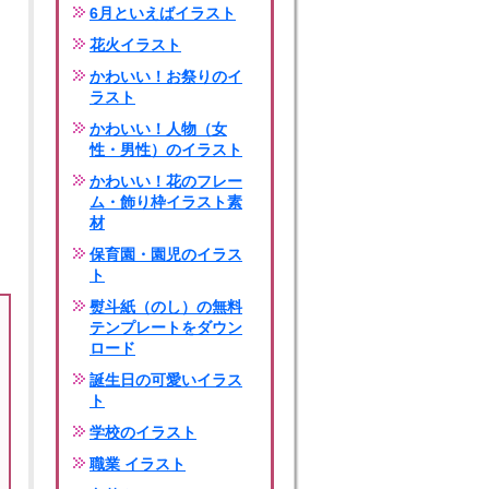
6月といえばイラスト
花火イラスト
かわいい！お祭りのイ
ラスト
かわいい！人物（女
性・男性）のイラスト
かわいい！花のフレー
ム・飾り枠イラスト素
材
保育園・園児のイラス
ト
熨斗紙（のし）の無料
テンプレートをダウン
ロード
誕生日の可愛いイラス
ト
学校のイラスト
職業 イラスト