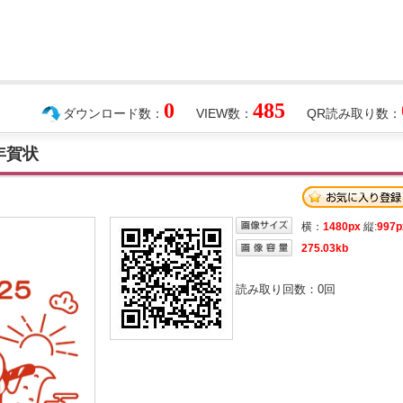
0
485
ダウンロード数：
VIEW数：
QR読み取り数：
年賀状
横：
1480px
縦:
997p
275.03kb
読み取り回数：
0
回