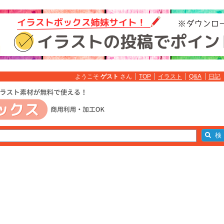
ようこそ
ゲスト
さん
TOP
イラスト
Q&A
日記