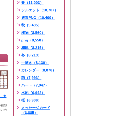
春（11,003）
シルエット（10,707）
透過PNG（10,400）
秋（9,435）
植物（8,560）
png（8,550）
和風（8,215）
冬（8,213）
手描き（8,130）
カレンダー（8,076）
猫（7,993）
ハート（7,947）
水彩（6,942）
月 カ
桜（6,906）
機能
メッセージカード
いいカ
（6,885）