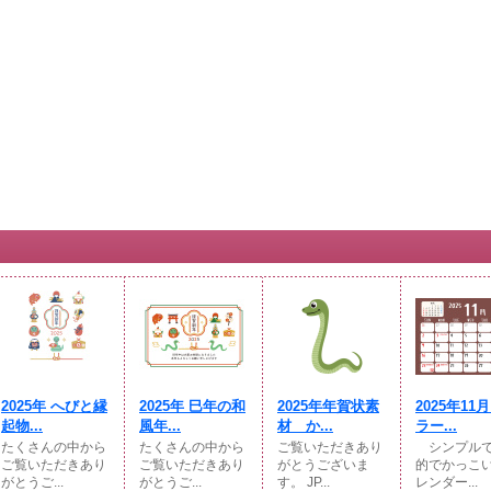
2025年 へびと縁
2025年 巳年の和
2025年年賀状素
2025年11
起物...
風年...
材 か...
ラー...
たくさんの中から
たくさんの中から
ご覧いただきあり
シンプルで
ご覧いただきあり
ご覧いただきあり
がとうございま
的でかっこ
がとうご...
がとうご...
す。 JP...
レンダー...