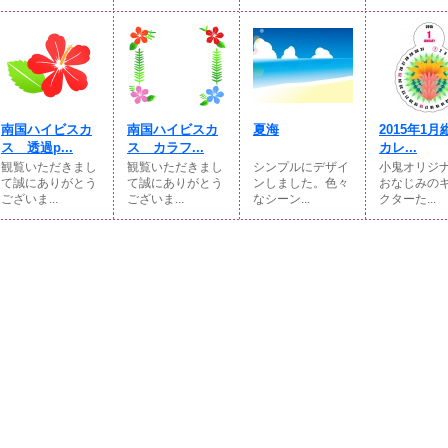
南国ハイビスカ
南国ハイビスカ
夏海
2015年1
ス 透過p...
ス カラフ...
カレ...
観覧いただきまし
観覧いただきまし
シンプルにデザイ
小鬼オリジ
て誠にありがとう
て誠にありがとう
ンしました。色々
おなじみの
ございま...
ございま...
なシーン...
クターた...