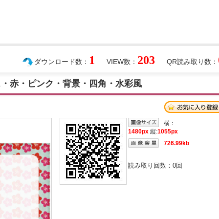
1
203
ダウンロード数：
VIEW数：
QR読み取り数：
カス・赤・ピンク・背景・四角・水彩風
横：
1480px
縦:
1055px
726.99kb
読み取り回数：
0
回