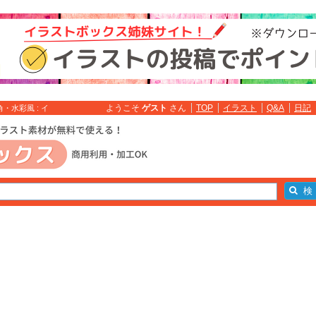
ようこそ
ゲスト
さん
TOP
イラスト
Q&A
日記
・水彩風 : イ