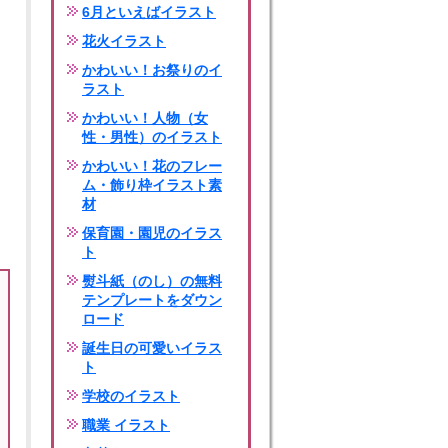
6月といえばイラスト
花火イラスト
かわいい！お祭りのイ
ラスト
かわいい！人物（女
性・男性）のイラスト
かわいい！花のフレー
ム・飾り枠イラスト素
材
保育園・園児のイラス
ト
熨斗紙（のし）の無料
テンプレートをダウン
ロード
誕生日の可愛いイラス
ト
学校のイラスト
職業 イラスト