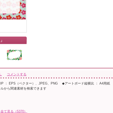
ス」
ん
コメントする
◆ZIP ： EPS（ベクター）、JPEG、PNG ◆アートボード縦横比 ： A4用紙
ールから関連素材を検索できます
全て見る（5370）