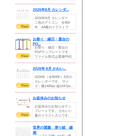
りの提...
2026年8月 カレンダ...
2026年8月 カレンダー
二色のアイコン 令和8
年 A4横のイラストで
す。8月をテ...
お祭り・縁日・屋台の
PO...
お祭り・縁日・屋台の
POPテンプレートです。
ファイル形式は透過PNG
です。---太め...
2026年 8月 かわい...
2026年（令和8年）8月の
カレンダーです。 サイ
ズ：横1480px 縦1047px...
お盆休みのお知らせ
お盆休みのお知らせテン
プレートです。 かわいい
夏のイラスト入りです。
休業日の日付けを...
世界の国旗 塗り絵 線
画
シンプルで使いやすい世