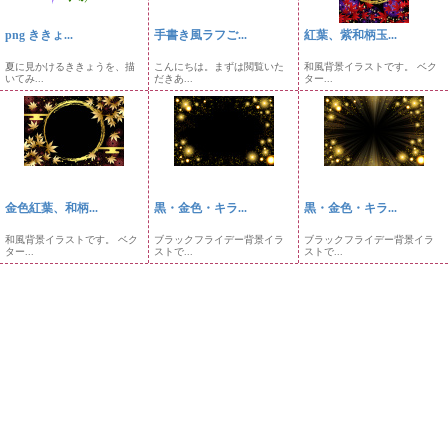
png ききょ...
手書き風ラフご...
紅葉、紫和柄玉...
夏に見かけるききょうを、描
こんにちは。まずは閲覧いた
和風背景イラストです。 ベク
いてみ...
だきあ...
ター...
金色紅葉、和柄...
黒・金色・キラ...
黒・金色・キラ...
和風背景イラストです。 ベク
ブラックフライデー背景イラ
ブラックフライデー背景イラ
ター...
ストで...
ストで...