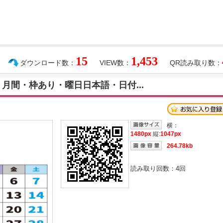
15
1,453
ダウンロード数：
VIEW数：
QR読み取り数：
】月間・枠あり・曜日日本語・日付...
横：
1480px
縦:
1047px
264.78kb
読み取り回数：
4
回