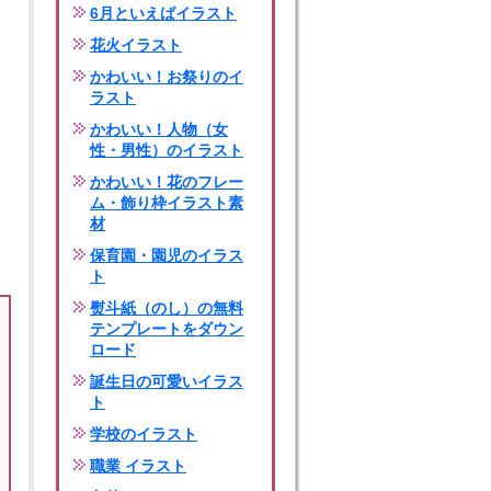
6月といえばイラスト
花火イラスト
かわいい！お祭りのイ
ラスト
かわいい！人物（女
性・男性）のイラスト
かわいい！花のフレー
ム・飾り枠イラスト素
材
保育園・園児のイラス
ト
熨斗紙（のし）の無料
テンプレートをダウン
ロード
誕生日の可愛いイラス
ト
学校のイラスト
職業 イラスト