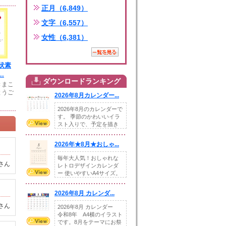
正月（6,849）
文字（6,557）
女性（6,381）
状素
.
ダウンロードランキング
きまこ
とうご
2026年8月カレンダー...
2026年8月のカレンダーで
す。 季節のかわいいイラ
スト入りで、予定を描き
込めるスペ...
2026年★8月★おしゃ...
毎年大人気！おしゃれな
さん
レトロデザインカレンダ
ー 使いやすいA4サイズ。
illust...
2026年8月 カレンダ...
さん
2026年8月 カレンダー
令和8年 A4横のイラスト
です。8月をテーマにお祭