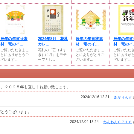
辰年の年賀状素
2024年8月 花札
辰年の年賀状素
辰年の年賀
材 竜のイ...
カレ...
材 竜のイ...
材 竜のイ..
ご覧いただきまこ
花札の「芒（すす
ご覧いただきまこ
ご覧いただ
とにありがとうご
き）に月」をモチ
とにありがとうご
とにありが
ざいます...
ーフとし...
ざいます...
ざいます...
た。２０２５年も宜しくお願い致します。
2024/12/16 12:21
あかりん☆
がとうございます。
2024/12/04 13:24
わんわん０７１６