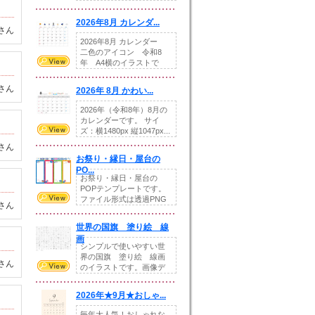
りの提...
2026年8月 カレンダ...
さん
2026年8月 カレンダー
二色のアイコン 令和8
年 A4横のイラストで
す。8月をテ...
さん
2026年 8月 かわい...
2026年（令和8年）8月の
カレンダーです。 サイ
ズ：横1480px 縦1047px...
さん
お祭り・縁日・屋台の
PO...
お祭り・縁日・屋台の
POPテンプレートです。
ファイル形式は透過PNG
さん
です。---太め...
世界の国旗 塗り絵 線
画
シンプルで使いやすい世
界の国旗 塗り絵 線画
さん
のイラストです。画像デ
ータとEPSデータ...
2026年★9月★おしゃ...
毎年大人気！おしゃれな