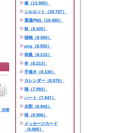
春（11,003）
シルエット（10,707）
透過PNG（10,400）
秋（9,435）
植物（8,560）
png（8,550）
和風（8,215）
冬（8,213）
手描き（8,130）
カレンダー（8,076）
猫（7,993）
ハート（7,947）
水彩（6,942）
月・月間
桜（6,906）
ng
メッセージカード
（6,885）