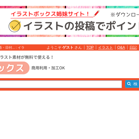
ようこそ
ゲスト
さん
TOP
イラスト
Q&A
日記
付... : イラ