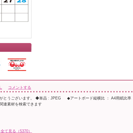
ん
コメントする
とうございます。 ◆単品 : JPEG ◆アートボード縦横比 ： A4用紙比率
関連素材を検索できます
全て見る（5370）