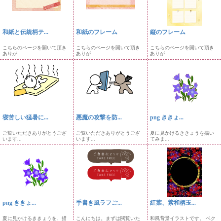
和紙と伝統柄テ...
和紙のフレーム
縦のフレーム
こちらのページを開いて頂き
こちらのページを開いて頂き
こちらのページを開いて頂き
ありが...
ありが...
ありが...
寝苦しい猛暑に...
悪魔の攻撃を防...
png ききょ...
ご覧いただきありがとうござ
ご覧いただきありがとうござ
夏に見かけるききょうを描い
います...
います...
てみま...
png ききょ...
手書き風ラフご...
紅葉、紫和柄玉...
夏に見かけるききょうを、描
こんにちは。まずは閲覧いた
和風背景イラストです。 ベク