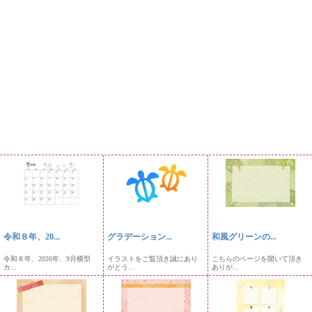
令和８年、20...
グラデーション...
和風グリーンの...
令和８年、2026年、9月横型
イラストをご覧頂き誠にあり
こちらのページを開いて頂き
カ...
がとう...
ありが...