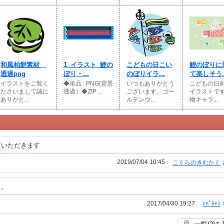
和風柏餅素材
1_イラスト_鯉の
こどもの日こい
鯉のぼりに
透過png
ぼり・...
のぼりイラ...
て楽しそう..
イラストをご覧く
◆単品 : PNG(背景
いつもありがとう
こどもの日
ださいまして誠に
透過）◆ZIP ...
ございます。ゴー
イラストで
ありがと...
ルデンウ...
物キャラ...
ていただきます
2019/07/04 10:45
こくらのきむたく
。。
2017/04/30 19:27
ﾄﾊﾞﾁｬﾝ