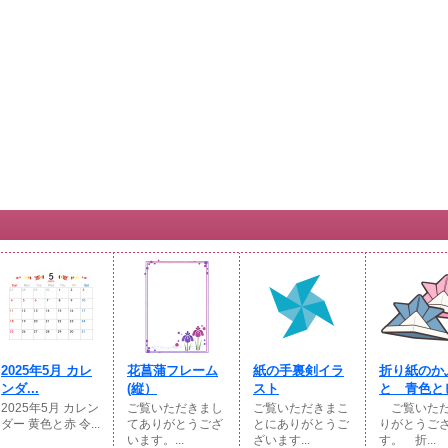
2025年5月 カレ
花菖蒲フレーム
紙の手裏剣イラ
折り紙のか
ンダ...
(縦）
スト
と 青色とピ
2025年5月 カレン
ご覧いただきまし
ご覧いただきまこ
ご覧いただ
ダー 黄色と赤 令...
てありがとうござ
とにありがとうご
りがとうご
います。...
ざいます...
す。 折...