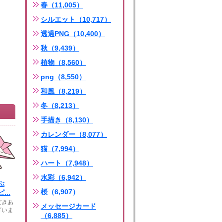
春（11,005）
シルエット（10,717）
透過PNG（10,400）
秋（9,439）
植物（8,560）
png（8,550）
和風（8,219）
冬（8,213）
手描き（8,130）
カレンダー（8,077）
猫（7,994）
ハート（7,948）
水彩（6,942）
ぶ
桜（6,907）
...
きあ
メッセージカード
ざいま
（6,885）