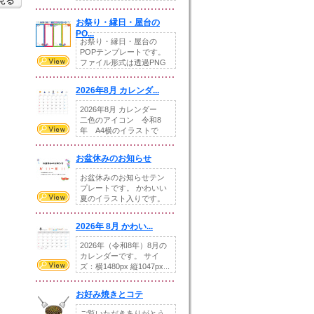
を見る
りの提...
お祭り・縁日・屋台の
PO...
お祭り・縁日・屋台の
POPテンプレートです。
ファイル形式は透過PNG
です。---太め...
2026年8月 カレンダ...
2026年8月 カレンダー
二色のアイコン 令和8
年 A4横のイラストで
す。8月をテ...
お盆休みのお知らせ
お盆休みのお知らせテン
プレートです。 かわいい
夏のイラスト入りです。
休業日の日付けを...
2026年 8月 かわい...
2026年（令和8年）8月の
カレンダーです。 サイ
ズ：横1480px 縦1047px...
お好み焼きとコテ
ご覧いただきありがとう