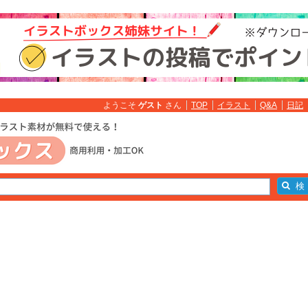
ようこそ
ゲスト
さん
TOP
イラスト
Q&A
日記