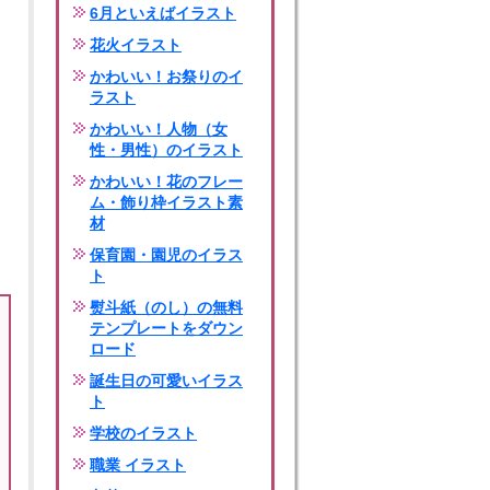
6月といえばイラスト
花火イラスト
かわいい！お祭りのイ
ラスト
かわいい！人物（女
性・男性）のイラスト
かわいい！花のフレー
ム・飾り枠イラスト素
材
保育園・園児のイラス
ト
熨斗紙（のし）の無料
テンプレートをダウン
ロード
誕生日の可愛いイラス
ト
学校のイラスト
職業 イラスト