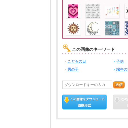
この画像のキーワード
こどもの日
子供
男の子
端午の
送信