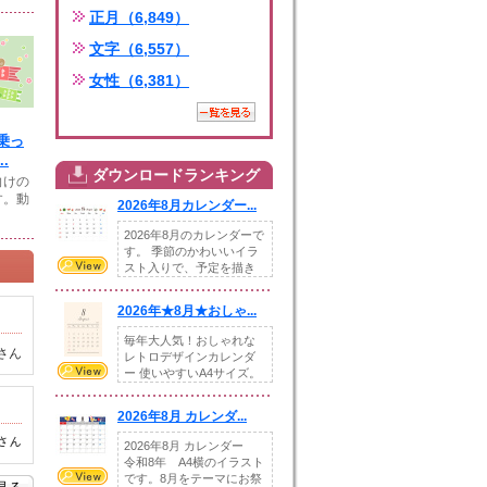
正月（6,849）
文字（6,557）
女性（6,381）
乗っ
.
ダウンロードランキング
向けの
す。動
2026年8月カレンダー...
2026年8月のカレンダーで
す。 季節のかわいいイラ
スト入りで、予定を描き
込めるスペ...
2026年★8月★おしゃ...
毎年大人気！おしゃれな
さん
レトロデザインカレンダ
ー 使いやすいA4サイズ。
illust...
2026年8月 カレンダ...
さん
2026年8月 カレンダー
令和8年 A4横のイラスト
です。8月をテーマにお祭