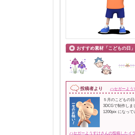
おすすめ素材「こどもの日
投稿者より
ハセガーよう
５月のこどもの日
3DCGで制作しま
1200pix になっ
ハセガーようすけさんの投稿したイラ