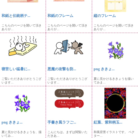
和紙と伝統柄テ...
和紙のフレーム
縦のフレーム
こちらのページを開いて頂き
こちらのページを開いて頂き
こちらのページを開いて頂き
ありが...
ありが...
ありが...
寝苦しい猛暑に...
悪魔の攻撃を防...
png ききょ...
ご覧いただきありがとうござ
ご覧いただきありがとうござ
夏に見かけるききょうを描い
います...
います...
てみま...
png ききょ...
手書き風ラフご...
紅葉、紫和柄玉...
夏に見かけるききょうを、描
こんにちは。まずは閲覧いた
和風背景イラストです。 ベク
いてみ...
だきあ...
ター...