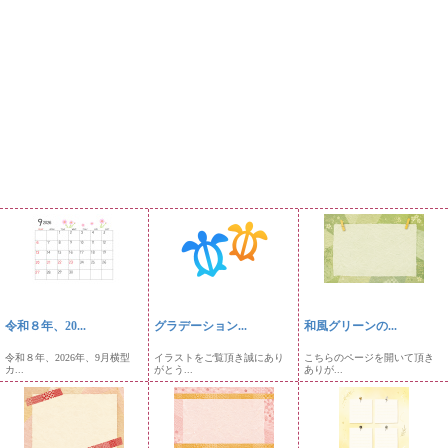
令和８年、20...
グラデーション...
和風グリーンの...
令和８年、2026年、9月横型
イラストをご覧頂き誠にあり
こちらのページを開いて頂き
カ...
がとう...
ありが...