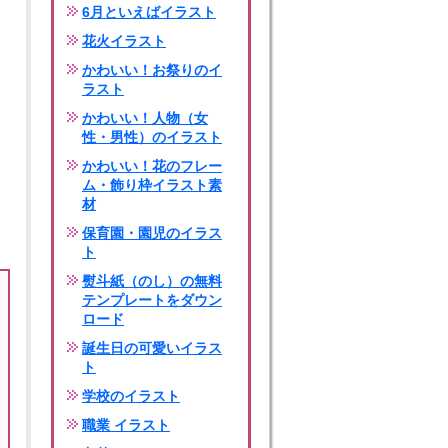
6月といえばイラスト
花火イラスト
かわいい！お祭りのイ
ラスト
かわいい！人物（女
性・男性）のイラスト
かわいい！花のフレー
ム・飾り枠イラスト素
材
保育園・園児のイラス
ト
熨斗紙（のし）の無料
テンプレートをダウン
ロード
誕生日の可愛いイラス
ト
学校のイラスト
職業 イラスト