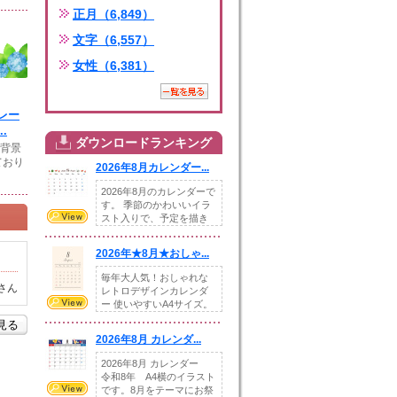
正月（6,849）
文字（6,557）
女性（6,381）
レー
.
ダウンロードランキング
は背景
ており
2026年8月カレンダー...
2026年8月のカレンダーで
す。 季節のかわいいイラ
スト入りで、予定を描き
込めるスペ...
2026年★8月★おしゃ...
毎年大人気！おしゃれな
さん
レトロデザインカレンダ
ー 使いやすいA4サイズ。
illust...
を見る
2026年8月 カレンダ...
2026年8月 カレンダー
令和8年 A4横のイラスト
です。8月をテーマにお祭