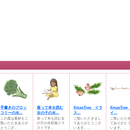
手書きのブロッ
座って本を読む
XmasTree イラ
XmasTre
コリーの水...
女の子の水...
ス...
イ...
この度は素材をご
座って本を読む女
ご覧いただきまし
ご覧いただ
覧いただきありが
の子の水彩風イラ
てありがとうござ
てありがと
とうござ...
ストです...
います。...
います。...