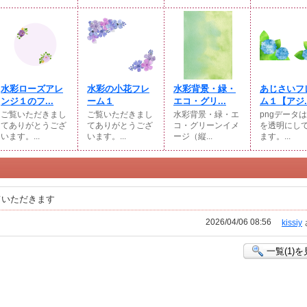
水彩ローズアレ
水彩の小花フレ
水彩背景・緑・
あじさいフ
ンジ１のフ...
ーム１
エコ・グリ...
ム１【アジ..
ご覧いただきまし
ご覧いただきまし
水彩背景・緑・エ
pngデータ
てありがとうござ
てありがとうござ
コ・グリーンイメ
を透明にし
います。...
います。...
ージ（縦...
ます。...
ていただきます
2026/04/06 08:56
kissiy
一覧(1)