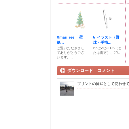
XmasTree 壁
6_イラスト（野
紙...
球・手描...
ご覧いただきまし
zipはAiかEPS（ま
てありがとうござ
たは両方）、JP...
います。...
ダウンロード コメント
プリントの挿絵として使わせ