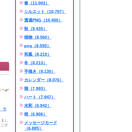
春（11,003）
シルエット（10,707）
透過PNG（10,400）
秋（9,435）
植物（8,560）
png（8,550）
和風（8,215）
冬（8,213）
手描き（8,130）
カレンダー（8,076）
猫（7,993）
ハート（7,947）
水彩（6,942）
e ラ
桜（6,906）
きまし
メッセージカード
うござ
（6,885）