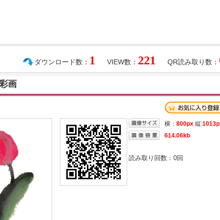
1
221
ダウンロード数：
VIEW数：
QR読み取り数：
彩画
横：
800px
縦:
1013p
614.06kb
読み取り回数：
0
回