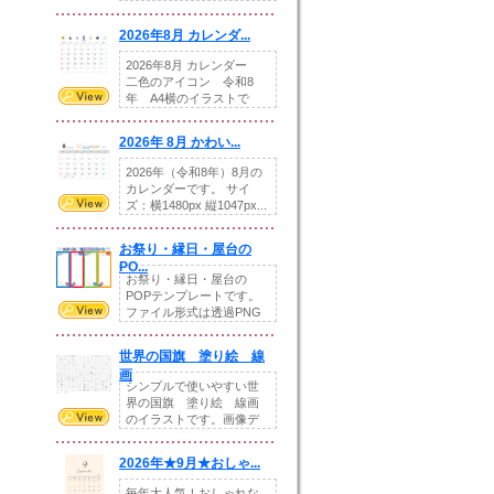
りの提...
2026年8月 カレンダ...
2026年8月 カレンダー
二色のアイコン 令和8
年 A4横のイラストで
す。8月をテ...
2026年 8月 かわい...
2026年（令和8年）8月の
カレンダーです。 サイ
ズ：横1480px 縦1047px...
お祭り・縁日・屋台の
PO...
お祭り・縁日・屋台の
POPテンプレートです。
ファイル形式は透過PNG
です。---太め...
世界の国旗 塗り絵 線
画
シンプルで使いやすい世
界の国旗 塗り絵 線画
のイラストです。画像デ
ータとEPSデータ...
2026年★9月★おしゃ...
毎年大人気！おしゃれな