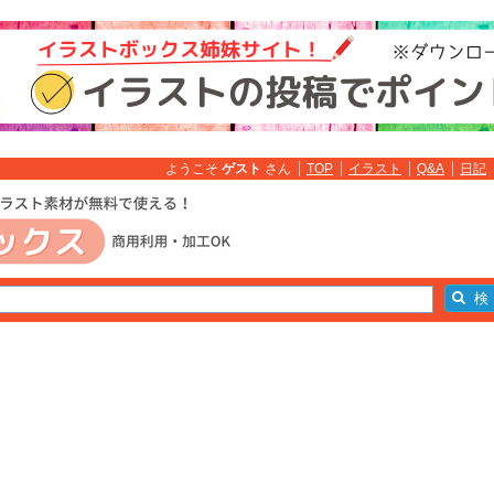
ようこそ
ゲスト
さん
TOP
イラスト
Q&A
日記