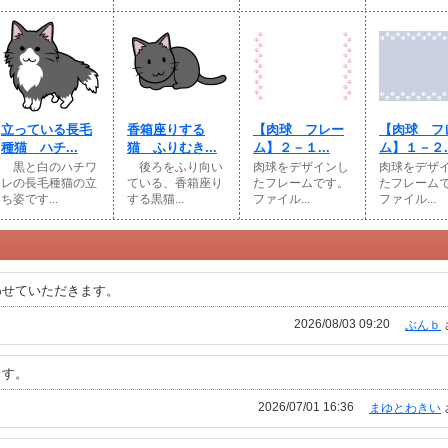
立っている長毛
香箱座りする
【肉球 フレー
【肉球 フ
種猫 ハチ...
猫 ふりむき...
ム】２－１...
ム】１－２..
黒と白のハチワ
後ろをふり向い
肉球をデザインし
肉球をデザ
レの長毛種猫の立
ている、香箱座り
たフレームです。
たフレーム
ち姿です...
する黒猫...
ファイル...
ファイル...
わせていただきます。
2026/08/03 09:20
ぶんｂ
ます。
2026/07/01 16:36
まゆとわきい