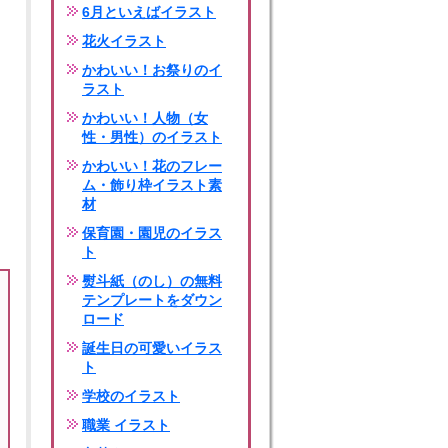
6月といえばイラスト
花火イラスト
かわいい！お祭りのイ
ラスト
かわいい！人物（女
性・男性）のイラスト
かわいい！花のフレー
ム・飾り枠イラスト素
材
保育園・園児のイラス
ト
熨斗紙（のし）の無料
テンプレートをダウン
ロード
誕生日の可愛いイラス
ト
学校のイラスト
職業 イラスト