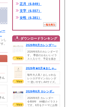
正月（6,849）
文字（6,557）
女性（6,381）
レー
.
ダウンロードランキング
インし
です。
2026年8月カレンダー...
2026年8月のカレンダーで
す。 季節のかわいいイラ
スト入りで、予定を描き
込めるスペ...
2026年★8月★おしゃ...
毎年大人気！おしゃれな
さん
レトロデザインカレンダ
ー 使いやすいA4サイズ。
illust...
2026年8月 カレンダ...
さん
2026年8月 カレンダー
令和8年 A4横のイラスト
です。8月をテーマにお祭