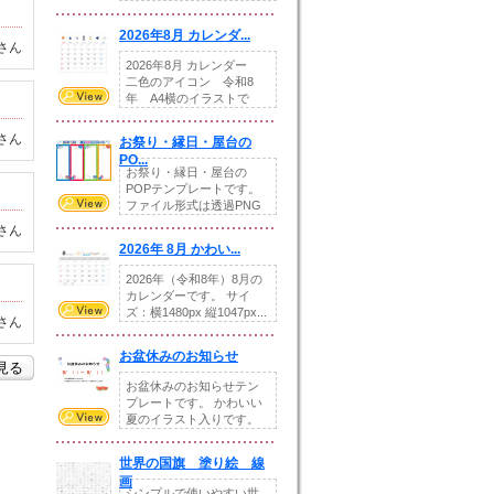
りの提...
2026年8月 カレンダ...
さん
2026年8月 カレンダー
二色のアイコン 令和8
年 A4横のイラストで
す。8月をテ...
さん
お祭り・縁日・屋台の
PO...
お祭り・縁日・屋台の
POPテンプレートです。
ファイル形式は透過PNG
です。---太め...
さん
2026年 8月 かわい...
2026年（令和8年）8月の
カレンダーです。 サイ
ズ：横1480px 縦1047px...
さん
お盆休みのお知らせ
を見る
お盆休みのお知らせテン
プレートです。 かわいい
夏のイラスト入りです。
休業日の日付けを...
世界の国旗 塗り絵 線
画
シンプルで使いやすい世