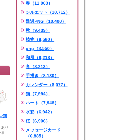
春（11,003）
シルエット（10,712）
透過PNG（10,400）
秋（9,439）
植物（8,560）
png（8,550）
和風（8,218）
冬（8,213）
手描き（8,130）
カレンダー（8,077）
猫（7,994）
ハート（7,948）
水彩（6,942）
ン猫
桜（6,906）
きあり
メッセージカード
いま
（6,885）