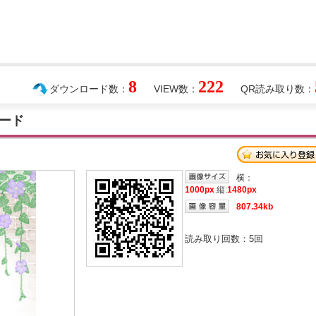
8
222
ダウンロード数：
VIEW数：
QR読み取り数：
ード
横：
1000px
縦:
1480px
807.34kb
読み取り回数：
5
回