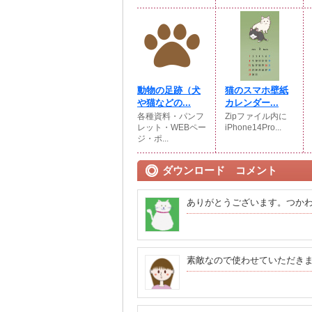
動物の足跡（犬
猫のスマホ壁紙
や猫などの...
カレンダー...
各種資料・パンフ
Zipファイル内に
レット・WEBペー
iPhone14Pro...
ジ・ポ...
ダウンロード コメント
ありがとうございます。つか
素敵なので使わせていただき