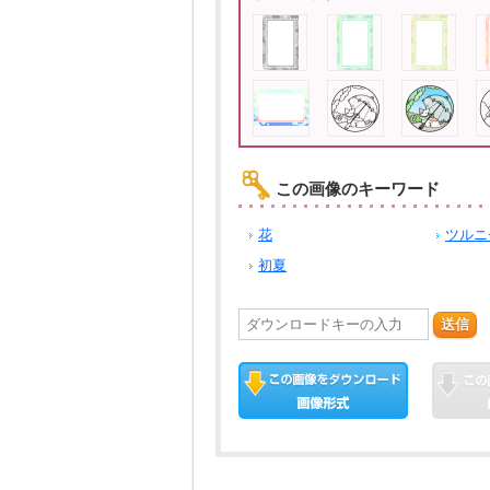
この画像のキーワード
花
ツルニ
初夏
送信