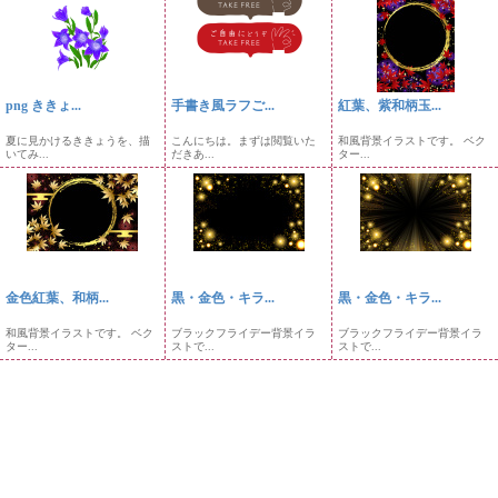
png ききょ...
手書き風ラフご...
紅葉、紫和柄玉...
夏に見かけるききょうを、描
こんにちは。まずは閲覧いた
和風背景イラストです。 ベク
いてみ...
だきあ...
ター...
金色紅葉、和柄...
黒・金色・キラ...
黒・金色・キラ...
和風背景イラストです。 ベク
ブラックフライデー背景イラ
ブラックフライデー背景イラ
ター...
ストで...
ストで...