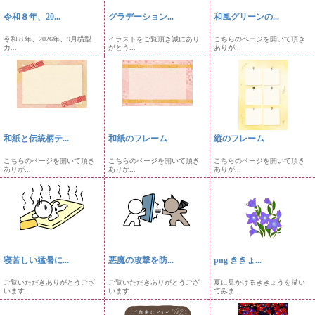
令和８年、20...
グラデーション...
和風グリーンの...
令和８年、2026年、9月横型
イラストをご覧頂き誠にあり
こちらのページを開いて頂き
カ...
がとう...
ありが...
和紙と伝統柄テ...
和紙のフレーム
縦のフレーム
こちらのページを開いて頂き
こちらのページを開いて頂き
こちらのページを開いて頂き
ありが...
ありが...
ありが...
寝苦しい猛暑に...
悪魔の攻撃を防...
png ききょ...
ご覧いただきありがとうござ
ご覧いただきありがとうござ
夏に見かけるききょうを描い
います...
います...
てみま...