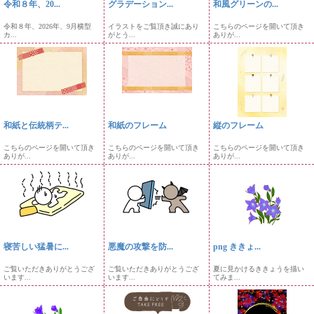
令和８年、20...
グラデーション...
和風グリーンの...
令和８年、2026年、9月横型
イラストをご覧頂き誠にあり
こちらのページを開いて頂き
カ...
がとう...
ありが...
和紙と伝統柄テ...
和紙のフレーム
縦のフレーム
こちらのページを開いて頂き
こちらのページを開いて頂き
こちらのページを開いて頂き
ありが...
ありが...
ありが...
寝苦しい猛暑に...
悪魔の攻撃を防...
png ききょ...
ご覧いただきありがとうござ
ご覧いただきありがとうござ
夏に見かけるききょうを描い
います...
います...
てみま...