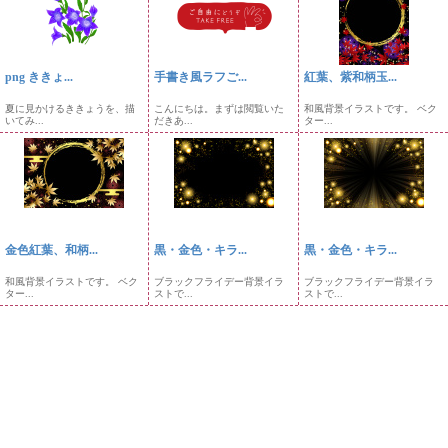
png ききょ...
手書き風ラフご...
紅葉、紫和柄玉...
夏に見かけるききょうを、描
こんにちは。まずは閲覧いた
和風背景イラストです。 ベク
いてみ...
だきあ...
ター...
金色紅葉、和柄...
黒・金色・キラ...
黒・金色・キラ...
和風背景イラストです。 ベク
ブラックフライデー背景イラ
ブラックフライデー背景イラ
ター...
ストで...
ストで...