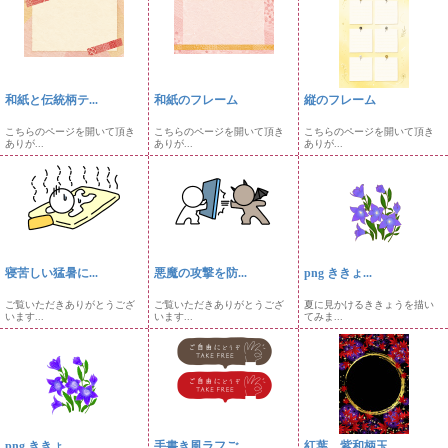
和紙と伝統柄テ...
和紙のフレーム
縦のフレーム
こちらのページを開いて頂き
こちらのページを開いて頂き
こちらのページを開いて頂き
ありが...
ありが...
ありが...
寝苦しい猛暑に...
悪魔の攻撃を防...
png ききょ...
ご覧いただきありがとうござ
ご覧いただきありがとうござ
夏に見かけるききょうを描い
います...
います...
てみま...
png ききょ...
手書き風ラフご...
紅葉、紫和柄玉...