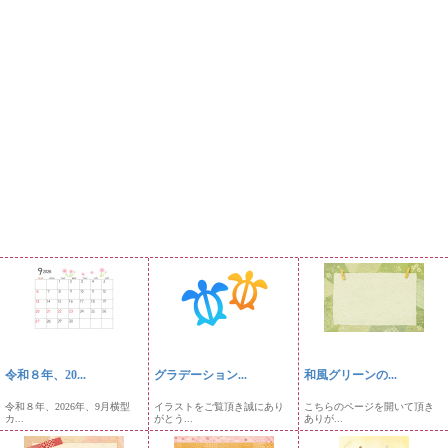
令和８年、20...
グラデーション...
和風グリーンの...
令和８年、2026年、9月横型
イラストをご覧頂き誠にあり
こちらのページを開いて頂き
カ...
がとう...
ありが...