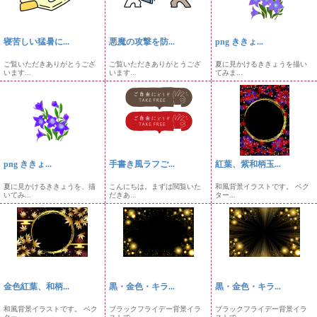
寝苦しい猛暑に...
悪魔の攻撃を防...
png ききょ...
ご覧いただきありがとうござ
ご覧いただきありがとうござ
夏に見かけるききょうを描い
います...
います...
てみま...
png ききょ...
手書き風ラフご...
紅葉、紫和柄玉...
夏に見かけるききょうを、描
こんにちは。まずは閲覧いた
和風背景イラストです。 ベク
いてみ...
だきあ...
ター...
金色紅葉、和柄...
黒・金色・キラ...
黒・金色・キラ...
和風背景イラストです。 ベク
ブラックフライデー背景イラ
ブラックフライデー背景イラ