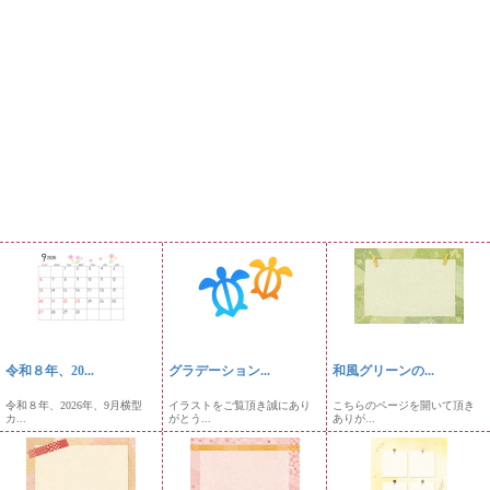
令和８年、20...
グラデーション...
和風グリーンの...
令和８年、2026年、9月横型
イラストをご覧頂き誠にあり
こちらのページを開いて頂き
カ...
がとう...
ありが...