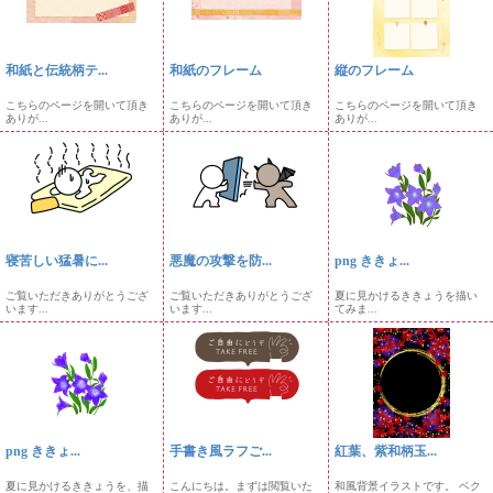
和紙と伝統柄テ...
和紙のフレーム
縦のフレーム
こちらのページを開いて頂き
こちらのページを開いて頂き
こちらのページを開いて頂き
ありが...
ありが...
ありが...
寝苦しい猛暑に...
悪魔の攻撃を防...
png ききょ...
ご覧いただきありがとうござ
ご覧いただきありがとうござ
夏に見かけるききょうを描い
います...
います...
てみま...
png ききょ...
手書き風ラフご...
紅葉、紫和柄玉...
夏に見かけるききょうを、描
こんにちは。まずは閲覧いた
和風背景イラストです。 ベク