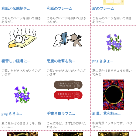
和紙と伝統柄テ...
和紙のフレーム
縦のフレーム
こちらのページを開いて頂き
こちらのページを開いて頂き
こちらのページを開いて頂き
ありが...
ありが...
ありが...
寝苦しい猛暑に...
悪魔の攻撃を防...
png ききょ...
ご覧いただきありがとうござ
ご覧いただきありがとうござ
夏に見かけるききょうを描い
います...
います...
てみま...
png ききょ...
手書き風ラフご...
紅葉、紫和柄玉...
夏に見かけるききょうを、描
こんにちは。まずは閲覧いた
和風背景イラストです。 ベク
いてみ...
だきあ...
ター...