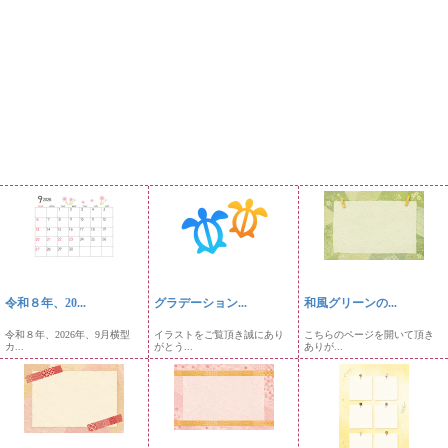
令和８年、20...
グラデーション...
和風グリーンの...
令和８年、2026年、9月横型
イラストをご覧頂き誠にあり
こちらのページを開いて頂き
カ...
がとう...
ありが...