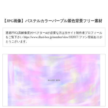
【JPG画像】パステルカラーパープル紫色背景フリー素材
透過PNG(高解像度)やベクターaiが必要な方は当サイト制作者プロフィール
をご覧下さい https://www.illust-box.jp/member/view/182817/ ファン登録ありが
とうございます。