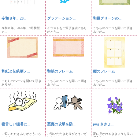
令和８年、20...
グラデーション...
和風グリーンの...
令和８年、2026年、9月横型
イラストをご覧頂き誠にあり
こちらのページを開いて頂き
カ...
がとう...
ありが...
和紙と伝統柄テ...
和紙のフレーム
縦のフレーム
こちらのページを開いて頂き
こちらのページを開いて頂き
こちらのページを開いて頂き
ありが...
ありが...
ありが...
寝苦しい猛暑に...
悪魔の攻撃を防...
png ききょ...
ご覧いただきありがとうござ
ご覧いただきありがとうござ
夏に見かけるききょうを描い