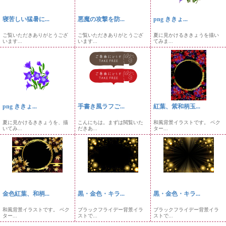
寝苦しい猛暑に...
悪魔の攻撃を防...
png ききょ...
ご覧いただきありがとうござ
ご覧いただきありがとうござ
夏に見かけるききょうを描い
います...
います...
てみま...
png ききょ...
手書き風ラフご...
紅葉、紫和柄玉...
夏に見かけるききょうを、描
こんにちは。まずは閲覧いた
和風背景イラストです。 ベク
いてみ...
だきあ...
ター...
金色紅葉、和柄...
黒・金色・キラ...
黒・金色・キラ...
和風背景イラストです。 ベク
ブラックフライデー背景イラ
ブラックフライデー背景イラ
ター...
ストで...
ストで...