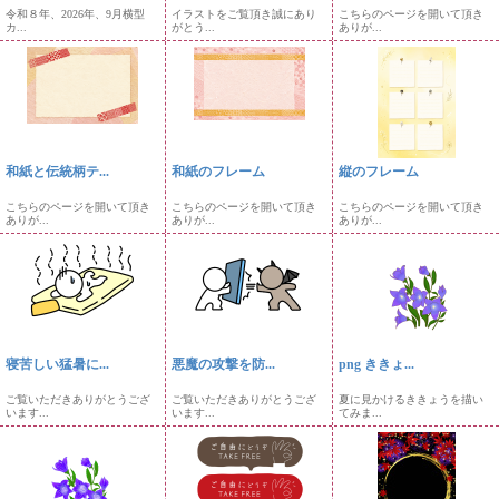
令和８年、2026年、9月横型
イラストをご覧頂き誠にあり
こちらのページを開いて頂き
カ...
がとう...
ありが...
和紙と伝統柄テ...
和紙のフレーム
縦のフレーム
こちらのページを開いて頂き
こちらのページを開いて頂き
こちらのページを開いて頂き
ありが...
ありが...
ありが...
寝苦しい猛暑に...
悪魔の攻撃を防...
png ききょ...
ご覧いただきありがとうござ
ご覧いただきありがとうござ
夏に見かけるききょうを描い
います...
います...
てみま...