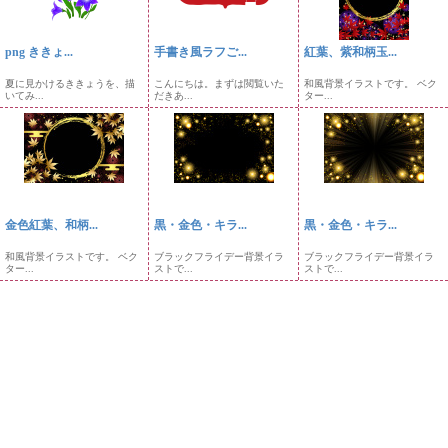
png ききょ...
手書き風ラフご...
紅葉、紫和柄玉...
夏に見かけるききょうを、描
こんにちは。まずは閲覧いた
和風背景イラストです。 ベク
いてみ...
だきあ...
ター...
金色紅葉、和柄...
黒・金色・キラ...
黒・金色・キラ...
和風背景イラストです。 ベク
ブラックフライデー背景イラ
ブラックフライデー背景イラ
ター...
ストで...
ストで...